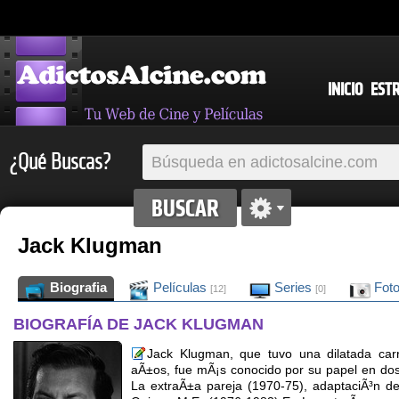
INICIO
EST
¿Qué Buscas?
Jack Klugman
Biografia
Películas
Series
Fot
[12]
[0]
BIOGRAFÍA DE JACK KLUGMAN
Jack Klugman, que tuvo una dilatada carre
aÃ±os, fue mÃ¡s conocido por su papel en dos 
La extraÃ±a pareja (1970-75), adaptaciÃ³n de 