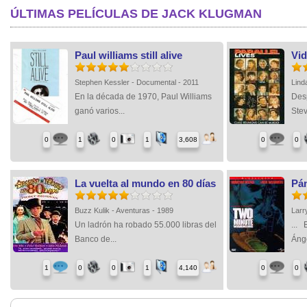
ÚLTIMAS PELÍCULAS DE JACK KLUGMAN
Paul williams still alive
Vid
Stephen Kessler - Documental - 2011
Lind
En la década de 1970, Paul Williams
Des
ganó varios...
Stev
0
1
0
1
3,608
0
0
La vuelta al mundo en 80 días
Pán
Buzz Kulik - Aventuras - 1989
Larr
Un ladrón ha robado 55.000 libras del
... 
Banco de...
Ánge
1
0
0
1
4,140
0
0