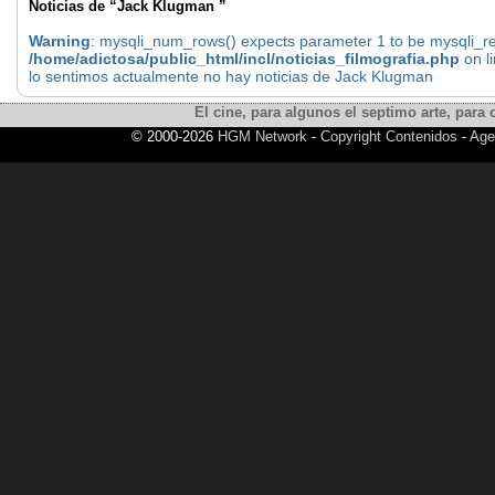
Noticias de “Jack Klugman ”
Warning
: mysqli_num_rows() expects parameter 1 to be mysqli_res
/home/adictosa/public_html/incl/noticias_filmografia.php
on l
lo sentimos actualmente no hay noticias de Jack Klugman
El cine, para algunos el septimo arte, para o
© 2000-2026
HGM Network
-
Copyright Contenidos
-
Age