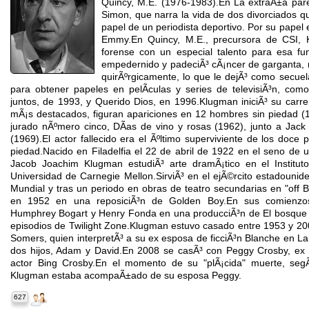
Quincy, M.E. (1976-1983).En La extraÃ±a pare
Simon, que narra la vida de dos divorciados q
papel de un periodista deportivo. Por su papel
Emmy.En Quincy, M.E., precursora de CSI, 
forense con un especial talento para esa f
empedernido y padeciÃ³ cÃ¡ncer de garganta, m
quirÃºrgicamente, lo que le dejÃ³ como secuel
para obtener papeles en pelÃ­culas y series de televisiÃ³n, co
juntos, de 1993, y Querido Dios, en 1996.Klugman iniciÃ³ su carr
mÃ¡s destacados, figuran apariciones en 12 hombres sin piedad (1
jurado nÃºmero cinco, DÃ­as de vino y rosas (1962), junto a J
(1969).El actor fallecido era el Ãºltimo superviviente de los doce
piedad.Nacido en Filadelfia el 22 de abril de 1922 en el seno de u
Jacob Joachim Klugman estudiÃ³ arte dramÃ¡tico en el Institut
Universidad de Carnegie Mellon.SirviÃ³ en el ejÃ©rcito estadouni
Mundial y tras un periodo en obras de teatro secundarias en "off
en 1952 en una reposiciÃ³n de Golden Boy.En sus comienzos 
Humphrey Bogart y Henry Fonda en una producciÃ³n de El bosque pe
episodios de Twilight Zone.Klugman estuvo casado entre 1953 y 200
Somers, quien interpretÃ³ a su ex esposa de ficciÃ³n Blanche en La
dos hijos, Adam y David.En 2008 se casÃ³ con Peggy Crosby, ex 
actor Bing Crosby.En el momento de su "plÃ¡cida" muerte, seg
Klugman estaba acompaÃ±ado de su esposa Peggy.
627