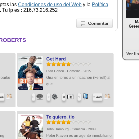
ptas las
Condiciones de uso del Web
y la
Política
 Tu Ip es : 216.73.216.252
M
Comentar
Green
 ROBERTS
Ver li
Get Hard
Etan Cohen - Comedia - 2015
Roarke
Gira en torno a un ricachón (Ferrell) al
que...
444
0
0
0
1
2,448
Te quiero, tío
John Hamburg - Comedia - 2009
ing
Peter Klaven es un agente inmobiliario