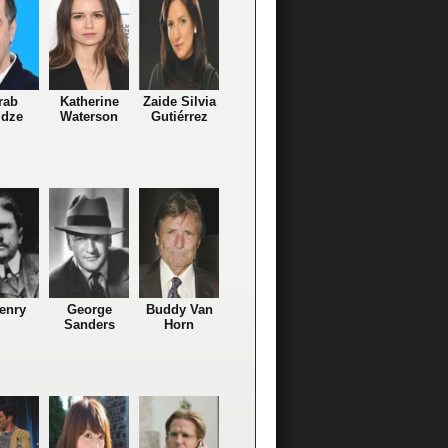
rab
Katherine
Zaide Silvia
idze
Waterson
Gutiérrez
enry
George
Buddy Van
Sanders
Horn