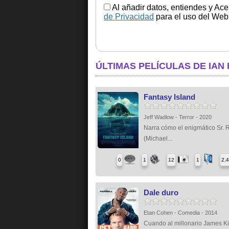
Al añadir datos, entiendes y Ace
de Privacidad
para el uso del Web.
ÚLTIMAS PELÍCULAS DE IAN
Fantasy Island
Jeff Wadlow - Terror - 2020
Narra cómo el enigmático Sr. 
(Michael...
0
1
12
1
2,
Dale duro
Etan Cohen - Comedia - 2014
Cuando al millonario James K