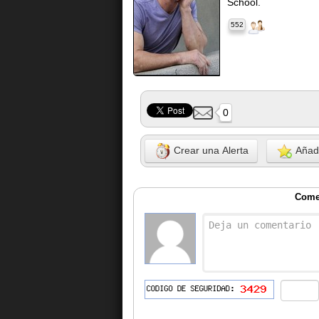
School.
552
0
Crear una Alerta
Añadi
Comen