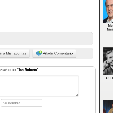
Me
Nin
r a Mis favoritas
Añadir Comentario
tarios de “Ian Roberts”
O. H