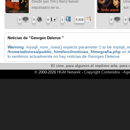
Desde que Tim y Barry fueran
Una 
expulsados de la...
sus 
0
0
0
1
5,318
0
0
Noticias de “Georges Delerue ”
Warning
: mysqli_num_rows() expects parameter 1 to be mysqli_res
/home/adictosa/public_html/incl/noticias_filmografia.php
on l
lo sentimos actualmente no hay noticias de Georges Delerue
El cine, para algunos el septimo arte, para o
© 2000-2026
HGM Network
-
Copyright Contenidos
-
Age