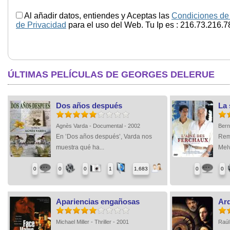
Al añadir datos, entiendes y Aceptas las
Condiciones de
de Privacidad
para el uso del Web. Tu Ip es : 216.73.216.7
ÚLTIMAS PELÍCULAS DE GEORGES DELERUE
Dos años después
La 
Agnès Varda - Documental - 2002
Bern
En ’Dos años después’, Varda nos
Rem
muestra qué ha...
Melv
0
0
0
1
1,683
0
0
Apariencias engañosas
Ar
Michael Miller - Thriller - 2001
Raúl