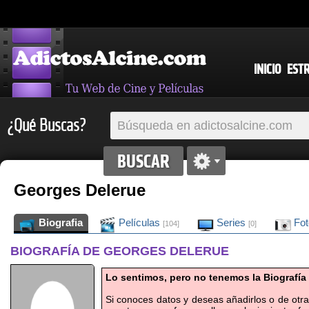
INICIO
EST
¿Qué Buscas?
Georges Delerue
Biografia
Películas
Series
Fo
[104]
[0]
BIOGRAFÍA DE GEORGES DELERUE
Lo sentimos, pero no tenemos la Biografía
Si conoces datos y deseas añadirlos o de otr