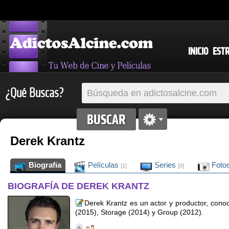
INICIO
EST
¿Qué Buscas?
Derek Krantz
Biografia
Películas
Series
Foto
[1]
[0]
BIOGRAFÍA DE DEREK KRANTZ
Derek Krantz es un actor y productor, cono
(2015), Storage (2014) y Group (2012).
0