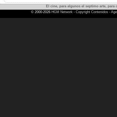
El cine, para algunos el septimo arte, para o
© 2000-2026
HGM Network
-
Copyright Contenidos
-
Age