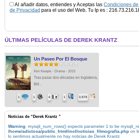
Al añadir datos, entiendes y Aceptas las
Condiciones de
de Privacidad
para el uso del Web. Tu Ip es : 216.73.216.1
ÚLTIMAS PELÍCULAS DE DEREK KRANTZ
Un Paseo Por El Bosque
Ken Kwapis - Drama - 2015
Tras pasar dos décadas en Inglaterra,
Bill...
1
1
4
1
3,979
Noticias de “Derek Krantz ”
Warning
: mysqli_num_rows() expects parameter 1 to be mysqli_res
/home/adictosa/public_html/incl/noticias_filmografia.php
on l
lo sentimos actualmente no hay noticias de Derek Krantz