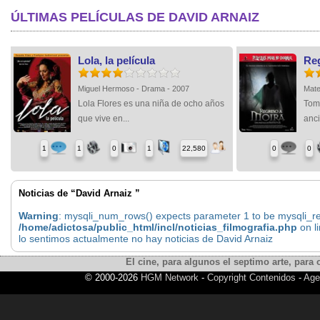
ÚLTIMAS PELÍCULAS DE DAVID ARNAIZ
Lola, la película
Re
Miguel Hermoso - Drama - 2007
Mate
Lola Flores es una niña de ocho años
Tom
que vive en...
anci
1
1
0
1
22,580
0
0
Noticias de “David Arnaiz ”
Warning
: mysqli_num_rows() expects parameter 1 to be mysqli_res
/home/adictosa/public_html/incl/noticias_filmografia.php
on l
lo sentimos actualmente no hay noticias de David Arnaiz
El cine, para algunos el septimo arte, para o
© 2000-2026
HGM Network
-
Copyright Contenidos
-
Age