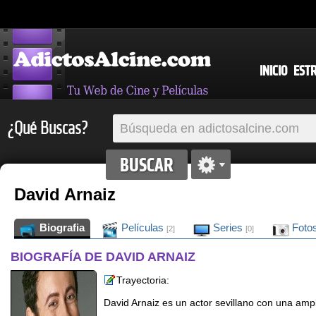
INICIO
EST
¿Qué Buscas?
David Arnaiz
Biografia
Películas
Series
Foto
[2]
[0]
BIOGRAFÍA DE DAVID ARNAIZ
Trayectoria:
David Arnaiz es un actor sevillano con una ampli