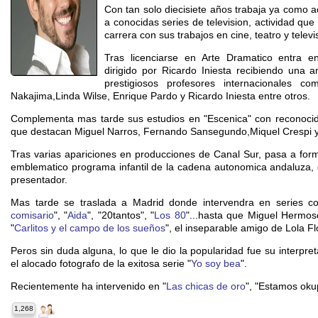
Con tan solo diecisiete años trabaja ya como a
a conocidas series de television, actividad qu
carrera con sus trabajos en cine, teatro y televi
Tras licenciarse en Arte Dramatico entra en
dirigido por Ricardo Iniesta recibiendo una
prestigiosos profesores internacionales c
Nakajima,Linda Wilse, Enrique Pardo y Ricardo Iniesta entre otros.
Complementa mas tarde sus estudios en "Escenica" con reconocidos
que destacan Miguel Narros, Fernando Sansegundo,Miquel Crespi 
Tras varias apariciones en producciones de Canal Sur, pasa a for
emblematico programa infantil de la cadena autonomica andaluza
presentador.
Mas tarde se traslada a Madrid donde intervendra en series 
comisario
", "
Aida
", "20tantos", "
Los 80
"...hasta que Miguel Hermoso
"
Carlitos y el campo de los sueños
", el inseparable amigo de Lola Fl
Peros sin duda alguna, lo que le dio la popularidad fue su interpr
el alocado fotografo de la exitosa serie "
Yo soy bea
".
Recientemente ha intervenido en "
Las chicas de oro
", "Estamos oku
1,268