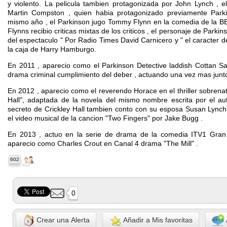
y violento. La pelicula tambien protagonizada por John Lynch , e
Martin Compston , quien habia protagonizado previamente Park
mismo año , el Parkinson jugo Tommy Flynn en la comedia de la BB
Flynns recibio criticas mixtas de los criticos , el personaje de Parkin
del espectaculo " Por Radio Times David Carnicero y " el caracter 
la caja de Harry Hamburgo.
En 2011 , aparecio como el Parkinson Detective laddish Cottan S
drama criminal cumplimiento del deber , actuando una vez mas junt
En 2012 , aparecio como el reverendo Horace en el thriller sobrena
Hall", adaptada de la novela del mismo nombre escrita por el aut
secreto de Crickley Hall tambien conto con su esposa Susan Lynch
el video musical de la cancion "Two Fingers" por Jake Bugg .
En 2013 , actuo en la serie de drama de la comedia ITV1 Gran
aparecio como Charles Crout en Canal 4 drama "The Mill" .
602
0
Crear una Alerta
Añadir a Mis favoritas