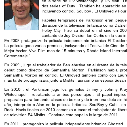
en la serie de ITV Whitechapel, y DS Matt ' Do
dos series of Duty . Tambien ha aparecido en 
incluyendo control, Soulboy , El Unloved y Four
Papeles tempranos de Parkinson eran pequeñ
duracion de la television britanica como Dalziel
Holby City. Hizo su debut en el cine en 200
cantante de Joy Division Ian Curtis en la que i
En 2008 protagonizo la pelicula independiente britanica El Taxider
La pelicula gano varios premios , incluyendo el Festival de Cine de P
Mejor Accion Viva Film mas de 15 minutos y Rhode Island Internatio
Cortometraje '.
En 2009 , jugo el trabajador de Ben abusiva en el drama de la tele
debut como director de Samantha Morton. Parkinson habia prot
Samantha Morton en control. El Unloved tambien conto con Laur
mas tarde protagonizara junto a Misfits , asi como su esposa Susan
En 2010 , el Parkinson jugo los gemelos Jimmy y Johnny Kray 
Whitechapel , retratando a ambos personajes . El papel impli
preparaba para tomando clases de boxeo y de ir en una dieta sin h
año, interpreto a Alan en la pelicula britanica SoulBoy y Cubitt en 
Rock. Hacia finales de 2010 comenzo a tocar el trabajador de liber
de television E4 Misfits . Continuo este papel a lo largo de 2011 .
En 2011 , protagonizo la pelicula independiente britanica Ghosted , j