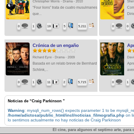
Christopher Morris - Drama - 2010
Sher
“Four lions” trata de cuatro musulmanes
Com
que...
Diri
0
1
19
5
5,211
0
0
Crónica de un engaño
Apr
Richard Eyre - Drama - 2009
Davi
Basada en un relato breve de Bernhard
Apre
Schlink,...
aven
0
1
11
2
5,715
0
1
Noticias de “Craig Parkinson ”
Warning
: mysqli_num_rows() expects parameter 1 to be mysqli_res
/home/adictosa/public_html/incl/noticias_filmografia.php
on l
lo sentimos actualmente no hay noticias de Craig Parkinson
El cine, para algunos el septimo arte, para o