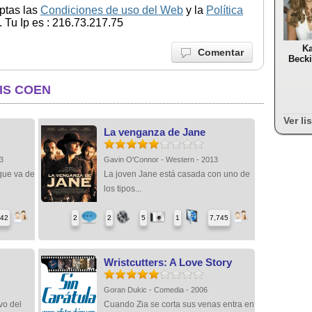
ptas las
Condiciones de uso del Web
y la
Política
 Tu Ip es : 216.73.217.75
Ka
Comentar
Becki
IS COEN
Ver li
La venganza de Jane
13
Gavin O'Connor - Western - 2013
que va de
La joven Jane está casada con uno de
los tipos...
842
2
2
5
1
7,745
Wristcutters: A Love Story
Goran Dukic - Comedia - 2006
vo del
Cuando Zia se corta sus venas entra en