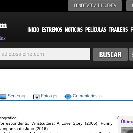
CONÉCTATE A TU CUENTA
INICIO
ESTRENOS
NOTICIAS
PELÍCULAS
TRAILERS
F
Series
Fotos
Comentarios
[0]
[2]
[0]
tografico
Últim
Correspondents, Wristcutters: A Love Story (2006), Funny
venganza de Jane (2016).