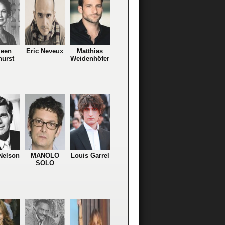
leen
Eric Neveux
Matthias
urst
Weidenhöfer
Nelson
MANOLO
Louis Garrel
SOLO