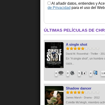
Al añadir datos, entiendes y Ace
de Privacidad
para el uso del Web.
ÚLTIMAS PELÍCULAS DE CHR
A single shot
David M. Rosenthal - Thriller - 20
En “A single shot“, un hombre 
caza...
0
0
5
4
1,
Shadow dancer
James Marsh - Drama - 2012
Colette McVeigh, miembro acti