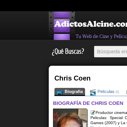
¿Qué Buscas?
Chris Coen
Biografia
Películas
[5]
BIOGRAFÍA DE CHRIS COEN
Productor cinema
Peliculas: Special 
Games (2007) y La 