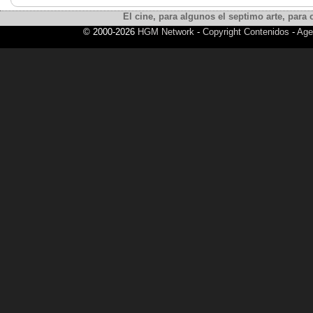
El cine, para algunos el septimo arte, para o
© 2000-2026
HGM Network
-
Copyright Contenidos
-
Age