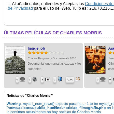
Al añadir datos, entiendes y Aceptas las
Condiciones de
de Privacidad
para el uso del Web. Tu Ip es : 216.73.216.1
ÚLTIMAS PELÍCULAS DE CHARLES MORRIS
Inside job
Asu
Charles Ferguson - Documental - 2010
Jere
Documental que narra las causas y los
Clin
culpables...
esca
0
1
3
2
7,005
0
0
Noticias de “Charles Morris ”
Warning
: mysqli_num_rows() expects parameter 1 to be mysqli_res
/home/adictosa/public_html/incl/noticias_filmografia.php
on l
lo sentimos actualmente no hay noticias de Charles Morris