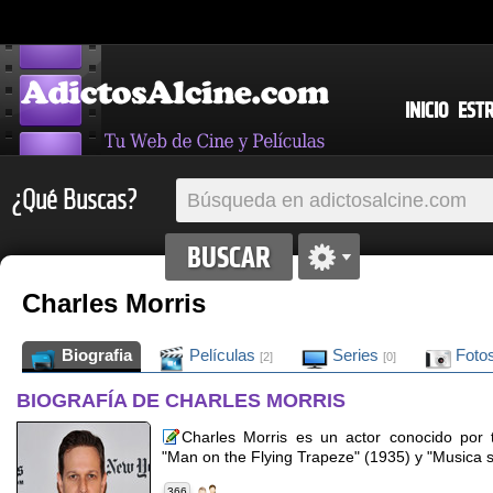
INICIO
EST
¿Qué Buscas?
Charles Morris
Biografia
Películas
Series
Foto
[2]
[0]
BIOGRAFÍA DE CHARLES MORRIS
Charles Morris es un actor conocido por t
"Man on the Flying Trapeze" (1935) y "Musica s
366