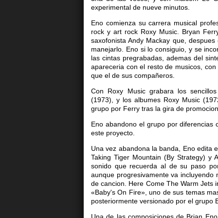
experimental de nueve minutos.
Eno comienza su carrera musical profes
rock y art rock Roxy Music. Bryan Ferr
saxofonista Andy Mackay que, despues d
manejarlo. Eno si lo consiguio, y se in
las cintas pregrabadas, ademas del sint
apareceria con el resto de musicos, con
que el de sus compañeros.
Con Roxy Music grabara los sencillo
(1973), y los albumes Roxy Music (1972
grupo por Ferry tras la gira de promoci
Eno abandono el grupo por diferencias c
este proyecto.
Una vez abandona la banda, Eno edita 
Taking Tiger Mountain (By Strategy) y 
sonido que recuerda al de su paso po
aunque progresivamente va incluyendo m
de cancion. Here Come The Warm Jets in
«Baby's On Fire», uno de sus temas mas
posteriormente versionado por el grupo 
Una de las composiciones de Brian Eno 