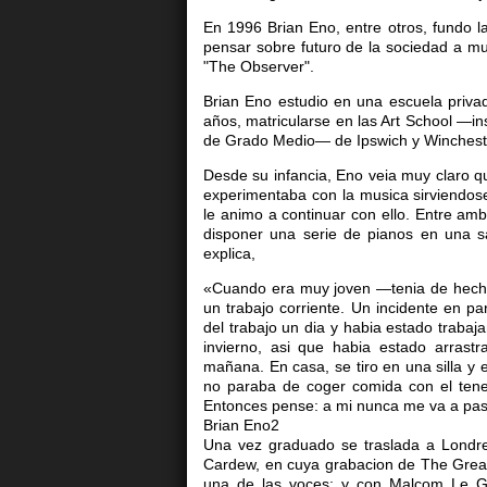
En 1996 Brian Eno, entre otros, fundo l
pensar sobre futuro de la sociedad a mu
"The Observer".
Brian Eno estudio en una escuela privada
años, matricularse en las Art School —ins
de Grado Medio— de Ipswich y Winchest
Desde su infancia, Eno veia muy claro que
experimentaba con la musica sirviendose
le animo a continuar con ello. Entre am
disponer una serie de pianos en una s
explica,
«Cuando era muy joven —tenia de hecho
un trabajo corriente. Un incidente en pa
del trabajo un dia y habia estado traba
invierno, asi que habia estado arrast
mañana. En casa, se tiro en una silla y
no paraba de coger comida con el tene
Entonces pense: a mi nunca me va a pasa
Brian Eno2
Una vez graduado se traslada a Londre
Cardew, en cuya grabacion de The Grea
una de las voces; y con Malcom Le Gr