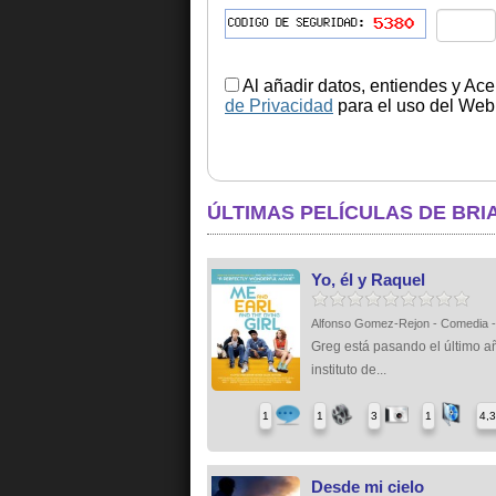
Al añadir datos, entiendes y Ace
de Privacidad
para el uso del Web.
ÚLTIMAS PELÍCULAS DE BRI
Yo, él y Raquel
Alfonso Gomez-Rejon - Comedia 
Greg está pasando el último a
instituto de...
1
1
3
1
4,
Desde mi cielo