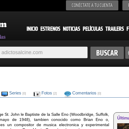
CONÉCTATE A TU CUENTA
INICIO
ESTRENOS
NOTICIAS
PELÍCULAS
TRAILERS
F
Series
Fotos
Comentarios
[0]
[2]
[0]
e St. John le Baptiste de la Salle Eno (Woodbridge, Suffolk,
Últim
 mayo de 1948), tambien conocido como Brian Eno o,
es un compositor de musica electronica y experimental