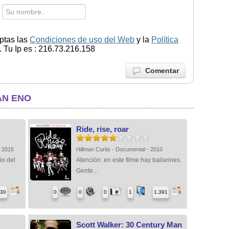
ptas las
Condiciones de uso del Web
y la
Política
 Tu Ip es : 216.73.216.158
Comentar
AN ENO
Ride, rise, roar
- 2015
Hillman Curtis - Documental - 2010
ño del
Atención: en este filme hay bailarines.
Gente...
330
0
0
0
1
1,391
Scott Walker: 30 Century Man