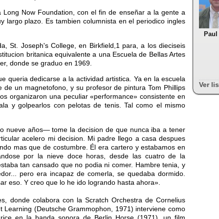
a Long Now Foundation, con el fin de enseñar a la gente a
y largo plazo. Es tambien columnista en el periodico ingles
Paul
, St. Joseph's College, en Birkfield,1 para, a los dieciseis
titucion britanica equivalente a una Escuela de Bellas Artes
er, donde se graduo en 1969.
 queria dedicarse a la actividad artistica. Ya en la escuela
Ver li
 de un magnetofono, y su profesor de pintura Tom Phillips
bos organizaron una peculiar «performance» consistente en
ala y golpearlos con pelotas de tenis. Tal como el mismo
 nueve años— tome la decision de que nunca iba a tener
rticular acelero mi decision. Mi padre llego a casa despues
jando mas que de costumbre. Él era cartero y estabamos en
randose por la nieve doce horas, desde las cuatro de la
 estaba tan cansado que no podia ni comer. Hambre tenia, y
dor... pero era incapaz de comerla, se quedaba dormido.
r eso. Y creo que lo he ido logrando hasta ahora».
s, donde colabora con la Scratch Orchestra de Cornelius
t Learning (Deutsche Grammophon, 1971) interviene como
ice en la banda sonora de Berlin Horse (1971), un film