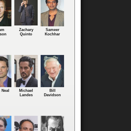
am
Zachary
Sameer
son
Quinto
Kochhar
 Neal
Michael
Bill
Landes
Davidson