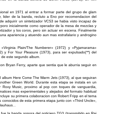
ional en 1971 al entrar a formar parte del grupo de glam
y, lider de la banda, recluto a Eno por recomendacion del
e adquirir un sintetizador VCS3 se habia visto incapaz de
corporo inicialmente como operador de la mesa de mezclas y
etizador y los coros, pero sin actuar en escena. Finalmente
 una apariencia y atuendo aun mas estrafalario y androgino
s «Virginia Plain/The Numberer» (1972) y «Pyjamarama»
) y For Your Pleasure (1973), para ser expulsado(**) del
on de este segundo album.
on Bryan Ferry, aparte que sentia que le aburria seguir en
el album Here Come The Warm Jets (1973), al que seguiran
Another Green World. Durante esta etapa se instala en un
r Roxy Music, proximo al pop con toques de vanguardia,
atices mas experimentales y alejados del formato habitual
cluye su primera colaboracion con Robert Fripp en el tema
 conocidos de esta primera etapa junto con «Third Uncle»,
Bauhaus...
fue la banda sonora del noticiero TG3 (transmitido en Rai