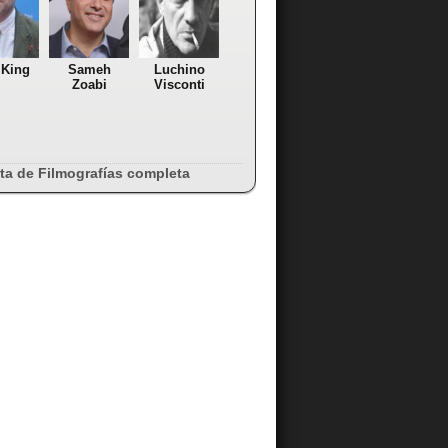
 King
Sameh
Luchino
Zoabi
Visconti
sta de Filmografías completa