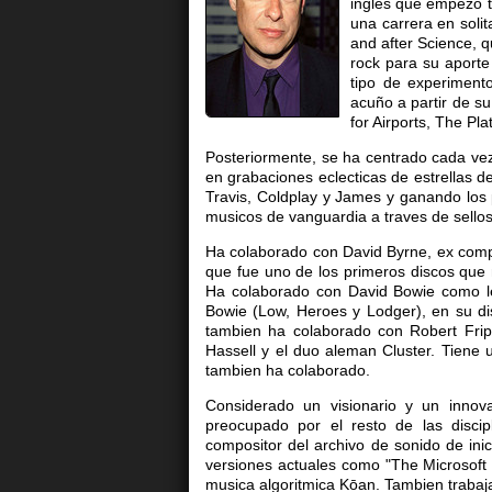
ingles que empezo 
una carrera en solit
and after Science, q
rock para su aport
tipo de experiment
acuño a partir de su
for Airports, The Pl
Posteriormente, se ha centrado cada vez
en grabaciones eclecticas de estrellas de
Travis, Coldplay y James y ganando los
musicos de vanguardia a traves de sello
Ha colaborado con David Byrne, ex comp
que fue uno de los primeros discos que 
Ha colaborado con David Bowie como letr
Bowie (Low, Heroes y Lodger), en su dis
tambien ha colaborado con Robert Frip
Hassell y el duo aleman Cluster. Tien
tambien ha colaborado.
Considerado un visionario y un inno
preocupado por el resto de las discipl
compositor del archivo de sonido de in
versiones actuales como "The Microsoft 
musica algoritmica Kōan. Tambien trabaja