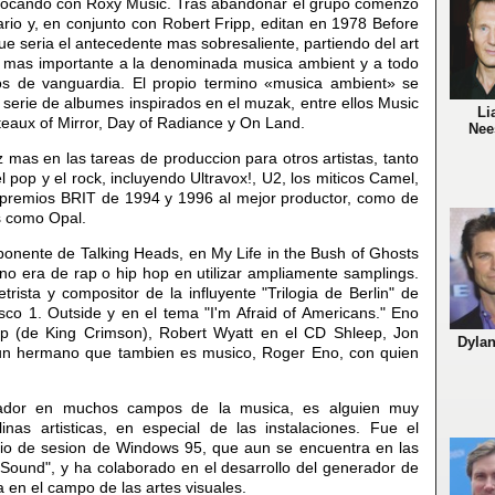
tocando con Roxy Music. Tras abandonar el grupo comenzo
ario y, en conjunto con Robert Fripp, editan en 1978 Before
ue seria el antecedente mas sobresaliente, partiendo del art
e mas importante a la denominada musica ambient y a todo
os de vanguardia. El propio termino «musica ambient» se
 serie de albumes inspirados en el muzak, entre ellos Music
Li
ateaux of Mirror, Day of Radiance y On Land.
Nee
 mas en las tareas de produccion para otros artistas, tanto
l pop y el rock, incluyendo Ultravox!, U2, los miticos Camel,
 premios BRIT de 1994 y 1996 al mejor productor, como de
s como Opal.
onente de Talking Heads, en My Life in the Bush of Ghosts
no era de rap o hip hop en utilizar ampliamente samplings.
ista y compositor de la influyente "Trilogia de Berlin" de
co 1. Outside y en el tema "I'm Afraid of Americans." Eno
p (de King Crimson), Robert Wyatt en el CD Shleep, Jon
Dylan
e un hermano que tambien es musico, Roger Eno, con quien
vador en muchos campos de la musica, es alguien muy
inas artisticas, en especial de las instalaciones. Fue el
icio de sesion de Windows 95, que aun se encuentra en las
Sound", y ha colaborado en el desarrollo del generador de
 en el campo de las artes visuales.