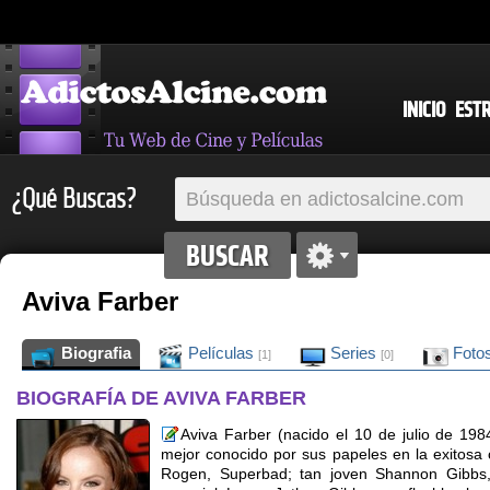
INICIO
EST
¿Qué Buscas?
Aviva Farber
Biografia
Películas
Series
Foto
[1]
[0]
BIOGRAFÍA DE AVIVA FARBER
Aviva Farber (nacido el 10 de julio de 198
mejor conocido por sus papeles en la exitos
Rogen, Superbad; tan joven Shannon Gibbs,