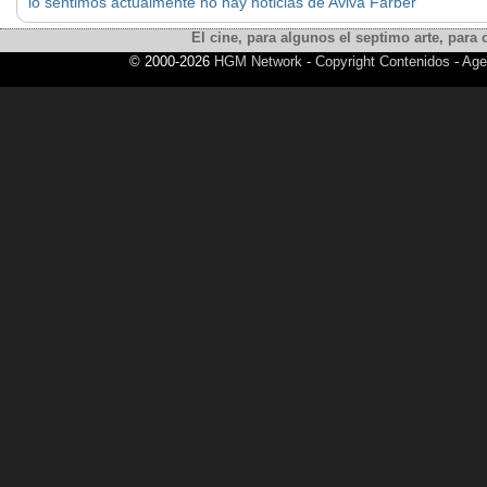
lo sentimos actualmente no hay noticias de Aviva Farber
El cine, para algunos el septimo arte, para o
© 2000-2026
HGM Network
-
Copyright Contenidos
-
Age