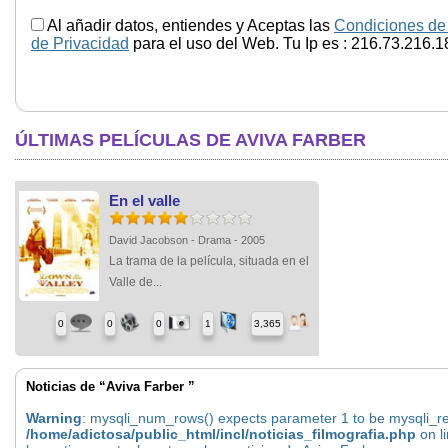
Al añadir datos, entiendes y Aceptas las
Condiciones de
de Privacidad
para el uso del Web. Tu Ip es : 216.73.216.1
ÚLTIMAS PELÍCULAS DE AVIVA FARBER
En el valle
David Jacobson - Drama - 2005
La trama de la película, situada en el
Valle de...
0
0
0
1
3,365
Noticias de “Aviva Farber ”
Warning
: mysqli_num_rows() expects parameter 1 to be mysqli_res
/home/adictosa/public_html/incl/noticias_filmografia.php
on l