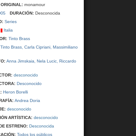
 ORIGINAL:
monamour
005
DURACIÓN:
Desconocida
O:
Series
Italia
OR:
Tinto Brass
Tinto Brass
,
Carla Cipriani
,
Massimiliano
O:
Anna Jimskaia
,
Nela Lucic
,
Riccardo
CTOR:
desconocido
CTORA:
Desconocido
:
Heron Borelli
AFÍA:
Andrea Doria
JE:
desconocido
IÓN ARTÍSTICA:
desconocido
DE ESTRENO:
Desconocida
CACIÓN:
Todos los públicos