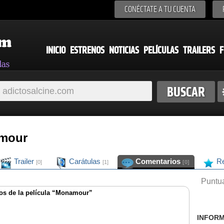
CONÉCTATE A TU CUENTA
INICIO
ESTRENOS
NOTICIAS
PELÍCULAS
TRAILERS
F
amour
Trailer
Carátulas
Comentarios
Re
[0]
[1]
[0]
Puntua
os de la película “Monamour”
INFORM