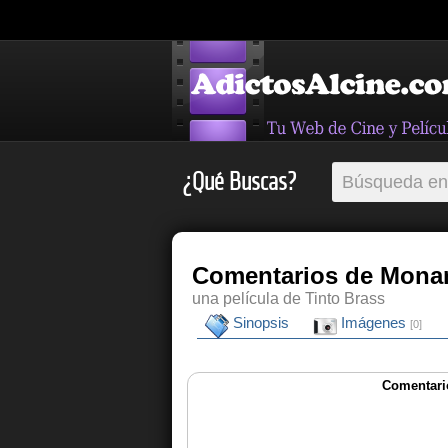
¿Qué Buscas?
Comentarios de Mon
una película de Tinto Brass
Sinopsis
Imágenes
[0]
Comentari