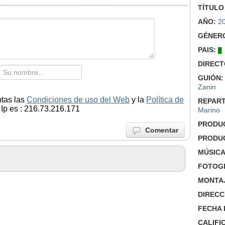
TÍTULO
AÑO:
2
GÉNER
PAIS:
DIRECT
GUIÓN:
Zanin
ptas las
Condiciones de uso del Web
y la
Política de
REPART
Ip es : 216.73.216.171
Marino
PRODU
Comentar
PRODU
MÚSICA
FOTOGR
MONTA
DIRECC
FECHA 
CALIFI