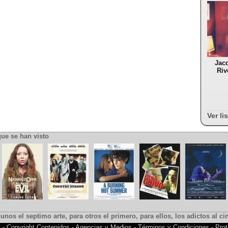
Jac
Riv
Ver li
que se han visto
gunos el septimo arte, para otros el primero, para ellos, los adictos al cin
k
-
Copyright Contenidos
-
Agencias y Medios
-
Términos y Condiciones
-
Prot