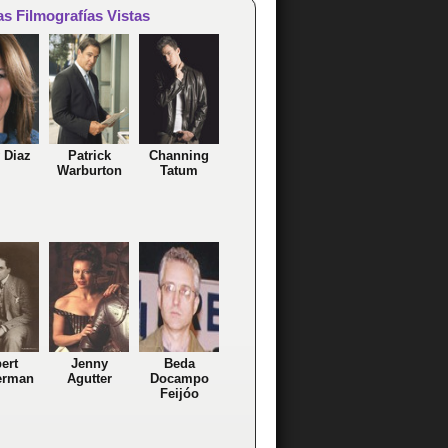
as Filmografías Vistas
 Diaz
Patrick
Channing
Warburton
Tatum
ert
Jenny
Beda
erman
Agutter
Docampo
Feijóo