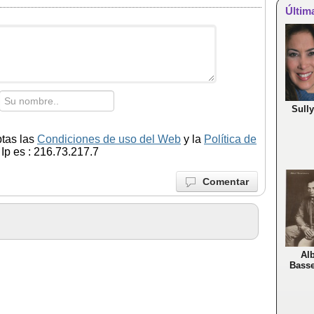
Últim
Sully
ptas las
Condiciones de uso del Web
y la
Política de
Ip es : 216.73.217.7
Comentar
Alb
Bass