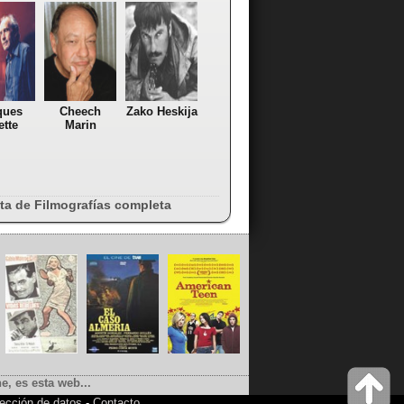
ques
Cheech
Zako Heskija
ette
Marin
sta de Filmografías completa
e, es esta web...
ección de datos
-
Contacto
.