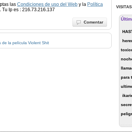
ptas las
Condiciones de uso del Web
y la
Política
VISITAS
 Tu Ip es : 216.73.216.137
Últim
Comentar
HAS
here
de la película Violent Shit
toxic
noch
llama
para 
ultim
ikari
secre
pelig