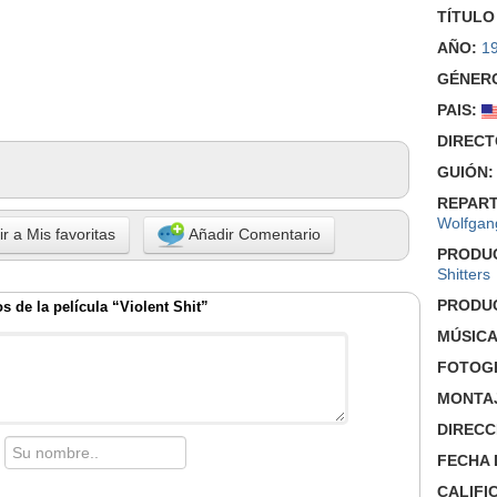
TÍTULO
AÑO:
1
GÉNER
PAIS:
DIRECT
GUIÓN:
REPART
Wolfgan
r a Mis favoritas
Añadir Comentario
PRODU
Shitters
PRODU
 de la película “Violent Shit”
MÚSICA
FOTOGR
MONTA
DIRECC
FECHA 
CALIFI