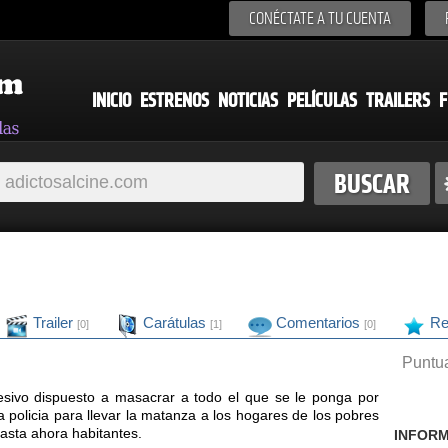
CONÉCTATE A TU CUENTA
INICIO
ESTRENOS
NOTICIAS
PELÍCULAS
TRAILERS
F
Trailer
Carátulas
Comentarios
Re
[0]
[1]
[0]
Puntua
sivo dispuesto a masacrar a todo el que se le ponga por
 policia para llevar la matanza a los hogares de los pobres
sta ahora habitantes.
INFORM