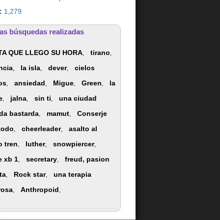
:
1,279
as búsquedas realizadas
TA QUE LLEGO SU HORA
tirano
,
,
ncia
la isla
dever
cielos
,
,
,
os
ansiedad
Migue
Green
la
,
,
,
,
e
jalna
sin ti
una ciudad
,
,
,
da bastarda
mamut
Conserje
,
,
todo
cheerleader
asalto al
,
,
o tren
luther
snowpiercer
,
,
,
e xb 1
secretary
freud, pasion
,
,
ta
Rock star
una terapia
,
,
rosa
Anthropoid
,
,