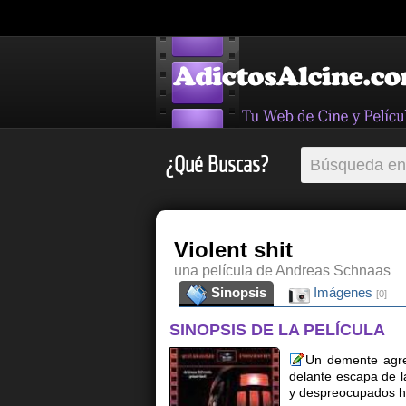
¿Qué Buscas?
Violent shit
una película de Andreas Schnaas
Sinopsis
Imágenes
[0]
SINOPSIS DE LA PELÍCULA
Un demente agre
delante escapa de la
y despreocupados ha