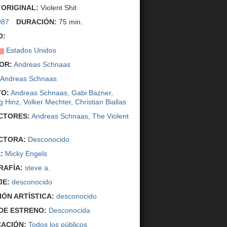
 ORIGINAL:
Violent Shit
987
DURACIÓN:
75 min.
O:
Estados Unidos
OR:
Andreas Schnaas
Andreas Schnaas
O:
Andreas Schnaas
,
Gabi Bazner
,
g Hinz
,
Volker Mechter
,
Christian Biallas
CTORES:
Andreas Schnaas
,
The Violent
CTORA:
Desconocido
:
Micky Engels
AFÍA:
steve a.
JE:
desconocido
IÓN ARTÍSTICA:
desconocido
DE ESTRENO:
Desconocida
CACIÓN:
Todos los públicos