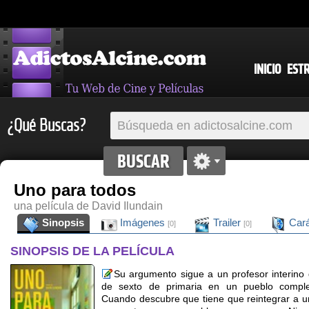
INICIO
EST
¿Qué Buscas?
Uno para todos
una película de David Ilundain
Sinopsis
Imágenes
Trailer
Cará
[0]
[0]
SINOPSIS DE LA PELÍCULA
Su argumento sigue a un profesor interino 
de sexto de primaria en un pueblo comple
Cuando descubre que tiene que reintegrar a u