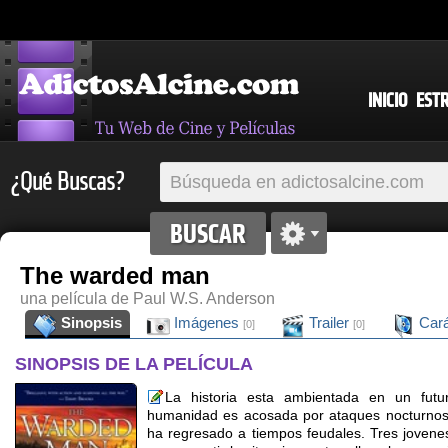
INICIO
EST
¿Qué Buscas?
The warded man
una película de Paul W.S. Anderson
Sinopsis
Imágenes
Trailer
Cará
[0]
[0]
SINOPSIS DE LA PELÍCULA
La historia esta ambientada en un fut
humanidad es acosada por ataques nocturnos
ha regresado a tiempos feudales. Tres jovene