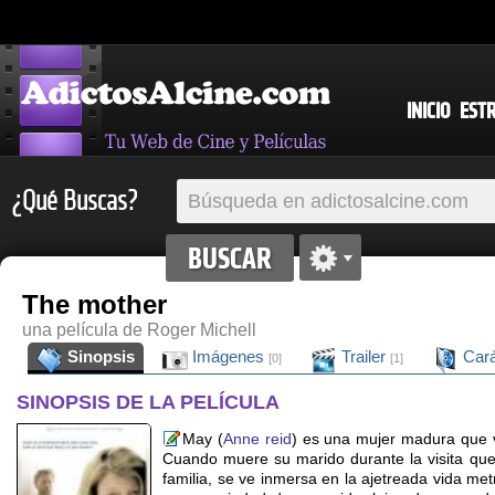
INICIO
EST
¿Qué Buscas?
The mother
una película de Roger Michell
Sinopsis
Imágenes
Trailer
Cará
[0]
[1]
SINOPSIS DE LA PELÍCULA
May (
Anne reid
) es una mujer madura que v
Cuando muere su marido durante la visita qu
familia, se ve inmersa en la ajetreada vida met