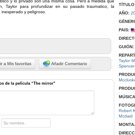
blico y lo privado son una misma cosa. Pero a medida que
TÍTULO
, Taylor para profundizar en su pasado traumatico, la
o inesperado y peligroso.
AÑO:
2
GÉNER
PAIS:
DIRECT
GUIÓN:
REPART
Taylor M
r a Mis favoritas
Añadir Comentario
Spencer
PRODU
Mcclusk
s de la película “The mirror”
PRODU
MÚSICA
FOTOGR
Robert 
Mcdaid
MONTA
DIRECC