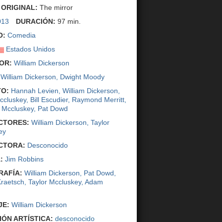
 ORIGINAL:
The mirror
013
DURACIÓN:
97 min.
O:
Comedia
Estados Unidos
OR:
William Dickerson
William Dickerson
,
Dwight Moody
O:
Hannah Levien
,
William Dickerson
,
ccluskey
,
Bill Escudier
,
Raymond Merritt
,
 Mccluskey
,
Pat Dowd
CTORES:
William Dickerson
,
Taylor
ey
CTORA:
Desconocido
:
Jim Robbins
AFÍA:
William Dickerson
,
Pat Dowd
,
Kraetsch
,
Taylor Mccluskey
,
Adam
JE:
William Dickerson
IÓN ARTÍSTICA:
desconocido