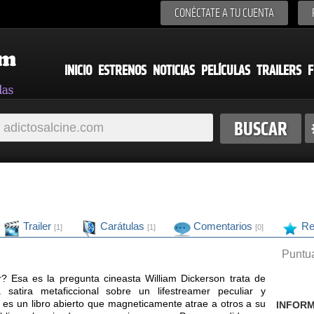
CONÉCTATE A TU CUENTA
INICIO
ESTRENOS
NOTICIAS
PELÍCULAS
TRAILERS
F
Trailer
Carátulas
Comentarios
Re
[1]
[1]
[0]
Puntua
? Esa es la pregunta cineasta William Dickerson trata de
satira metaficcional sobre un lifestreamer peculiar y
" es un libro abierto que magneticamente atrae a otros a su
INFORM