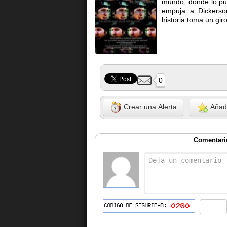
mundo, donde lo pu
empuja a Dickerson
historia toma un gir
0
Crear una Alerta
Añadi
Comentario