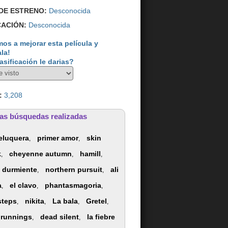
DE ESTRENO:
Desconocida
CACIÓN:
Desconocida
os a mejorar esta película y
ala!
asificación le darias?
:
3,208
as búsquedas realizadas
eluquera
primer amor
skin
,
,
k
cheyenne autumn
hamill
,
,
,
a durmiente
northern pursuit
ali
,
,
a
el clavo
phantasmagoria
,
,
,
steps
nikita
La bala
Gretel
,
,
,
,
 runnings
dead silent
la fiebre
,
,