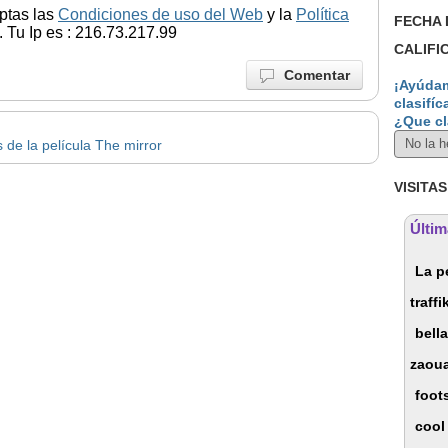
ptas las
Condiciones de uso del Web
y la
Política
FECHA 
 Tu Ip es : 216.73.217.99
CALIFI
Comentar
¡Ayúdam
clasifíc
¿Que cl
 de la película The mirror
VISITAS
Últim
La p
traffi
bell
zaou
foot
cool