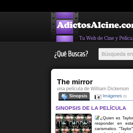
¿Qué Buscas?
The mirror
una película de William Dickerson
Sinopsis
Imágenes
[5]
SINOPSIS DE LA PELÍCULA
¿Quien es Taylor
responder en esta 
carismatico. "Taylor