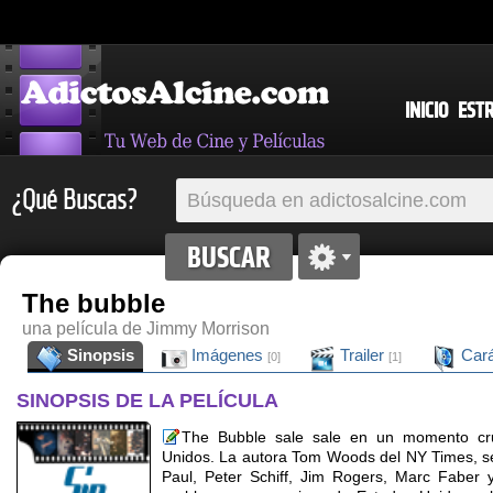
INICIO
EST
¿Qué Buscas?
The bubble
una película de Jimmy Morrison
Sinopsis
Imágenes
Trailer
Cará
[0]
[1]
SINOPSIS DE LA PELÍCULA
The Bubble sale sale en un momento cruc
Unidos. La autora Tom Woods del NY Times, s
Paul, Peter Schiff, Jim Rogers, Marc Faber 