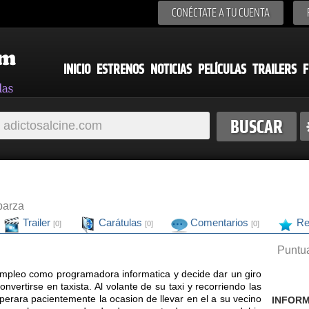
CONÉCTATE A TU CUENTA
INICIO
ESTRENOS
NOTICIAS
PELÍCULAS
TRAILERS
F
parza
Trailer
Carátulas
Comentarios
Re
[0]
[0]
[0]
Puntua
empleo como programadora informatica y decide dar un giro
onvertirse en taxista. Al volante de su taxi y recorriendo las
perara pacientemente la ocasion de llevar en el a su vecino
INFORM