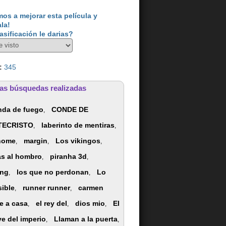
os a mejorar esta película y
ala!
asificación le darias?
:
345
as búsquedas realizadas
nda de fuego
CONDE DE
,
ECRISTO
laberinto de mentiras
,
,
home
margin
Los vikingos
,
,
,
s al hombro
piranha 3d
,
,
ing
los que no perdonan
Lo
,
,
ible
runner runner
carmen
,
,
e a casa
el rey del
dios mio
El
,
,
,
ve del imperio
Llaman a la puerta
,
,