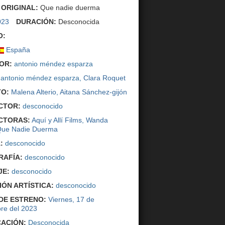
 ORIGINAL:
Que nadie duerma
023
DURACIÓN:
Desconocida
O:
España
OR:
antonio méndez esparza
antonio méndez esparza,
Clara Roquet
O:
Malena Alterio
,
Aitana Sánchez-gijón
CTOR:
desconocido
CTORAS:
Aquí y Allí Films
,
Wanda
ue Nadie Duerma
:
desconocido
AFÍA:
desconocido
JE:
desconocido
IÓN ARTÍSTICA:
desconocido
DE ESTRENO:
Viernes, 17 de
re del 2023
CACIÓN:
Desconocida