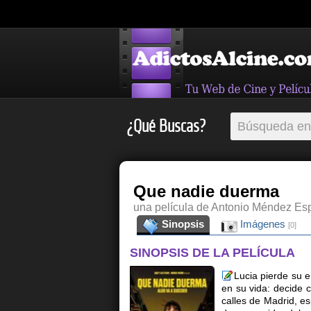
¿Qué Buscas?
Que nadie duerma
una película de Antonio Méndez Es
Sinopsis
Imágenes
[0]
SINOPSIS DE LA PELÍCULA
Lucia pierde su 
en su vida: decide c
calles de Madrid, es