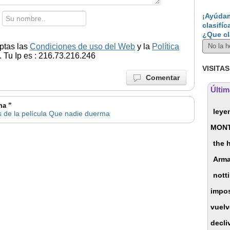
¡Ayúdam
clasifíc
¿Que cl
ptas las
Condiciones de uso del Web
y la
Política
 Tu Ip es : 216.73.216.246
VISITAS
Comentar
Últim
ma ”
leye
s de la película Que nadie duerma
MONT
the 
Arma
nott
impos
vuelv
decli