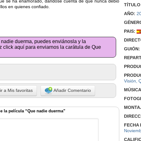
que se ha enamorado, dandose cuenta de que nunca debio
TÍTULO
llos en quienes confiado.
AÑO:
2
GÉNER
PAIS:
DIRECT
e nadie duerma, puedes enviánosla y la
 click aquí para enviarnos la carátula de Que
GUIÓN:
REPART
PRODU
PRODU
Visión
,
Q
MÚSICA
r a Mis favoritas
Añadir Comentario
FOTOGR
MONTA
e la película “Que nadie duerma”
DIRECC
FECHA 
Noviemb
CALIFI