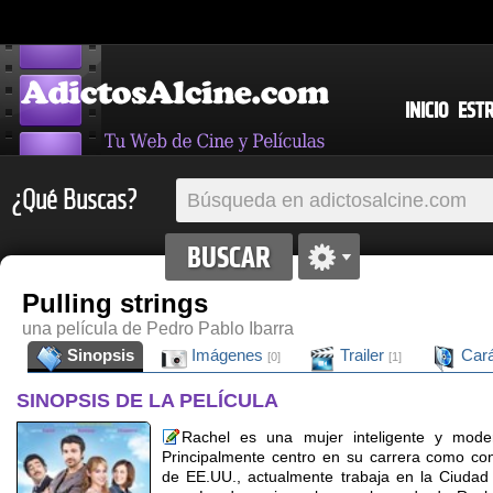
INICIO
EST
¿Qué Buscas?
Pulling strings
una película de Pedro Pablo Ibarra
Sinopsis
Imágenes
Trailer
Cará
[0]
[1]
SINOPSIS DE LA PELÍCULA
Rachel es una mujer inteligente y mode
Principalmente centro en su carrera como co
de EE.UU., actualmente trabaja en la Ciudad