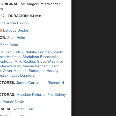
 ORIGINAL:
Mr. Magorium's Wonder
um
007
DURACIÓN:
94 min.
O:
Ciencia Ficción
Estados Unidos
OR:
Zach Helm
Zach Helm
O:
Ted Ludzik
,
Natalie Portman
,
Zach
stin Hoffman
,
Madalena Brancatella
,
oudreau
,
Mike Realba
,
Steve Whitmire
,
wley-webster
,
Marcia Bennett
,
Jason
n
,
Oliver Masuda
,
Samantha Harvey
,
stick
,
Isaac Durnford
CTORES:
James Garavente
,
Richard N.
n
CTORAS:
Mandate Pictures
,
FilmColony
:
Patrick Doyle
AFÍA:
Roman Osin