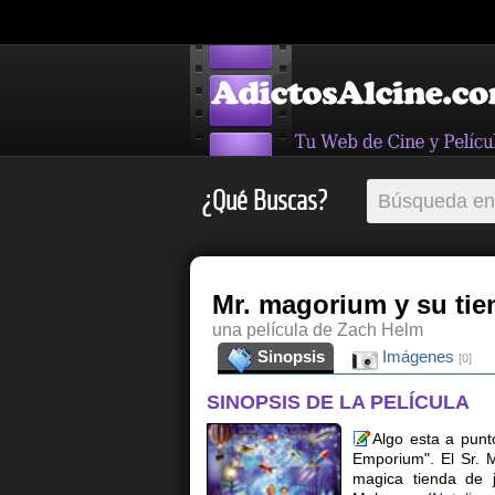
¿Qué Buscas?
Mr. magorium y su ti
una película de Zach Helm
Sinopsis
Imágenes
[0]
SINOPSIS DE LA PELÍCULA
Algo esta a pun
Emporium". El Sr. 
magica tienda de j