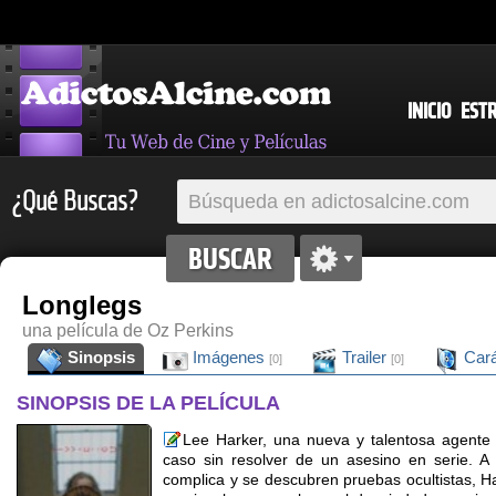
INICIO
EST
¿Qué Buscas?
Longlegs
una película de Oz Perkins
Sinopsis
Imágenes
Trailer
Cará
[0]
[0]
SINOPSIS DE LA PELÍCULA
Lee Harker, una nueva y talentosa agente 
caso sin resolver de un asesino en serie. A
complica y se descubren pruebas ocultistas, H