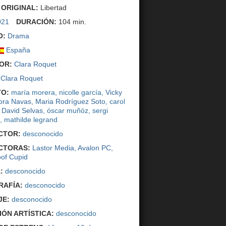
 ORIGINAL:
Libertad
021
DURACIÓN:
104 min.
O:
Drama
España
OR:
Clara Roquet
Clara Roquet
O:
maría morera, nicolle garcía,
Vicky
ora Navas
,
Maria Rodríguez Soto
, carol
,
David Selvas
, óscar muñóz, sergi
a, mathilde legrand
CTOR:
desconocido
CTORAS:
Lastor Media
,
Avalon PC
,
oof Cupid
:
desconocido
AFÍA:
desconocido
JE:
desconocido
IÓN ARTÍSTICA:
desconocido