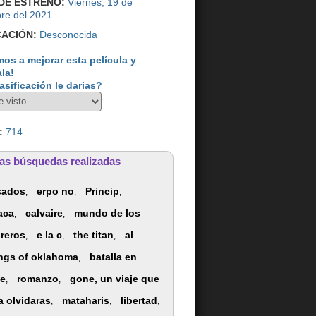
DE ESTRENO:
Viernes, 19 de
re del 2021
CACIÓN:
Desconocida
os a mejorar esta película y
ala!
asificación le darias?
:
714
as búsquedas realizadas
sados
erpo no
Princip
,
,
,
aca
calvaire
mundo de los
,
,
reros
e la c
the titan
al
,
,
,
ngs of oklahoma
batalla en
,
le
romanzo
gone, un viaje que
,
,
 olvidaras
mataharis
libertad
,
,
,