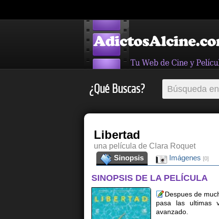
¿Qué Buscas?
Libertad
una película de Clara Roquet
Sinopsis
Imágenes
[0]
SINOPSIS DE LA PELÍCULA
Despues de mucho 
pasa las ultimas 
avanzado.