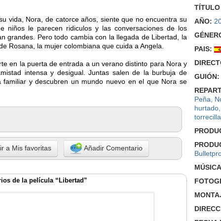
TÍTULO
su vida, Nora, de catorce años, siente que no encuentra su
AÑO:
2
e niños le parecen ridiculos y las conversaciones de los
GÉNER
an grandes. Pero todo cambia con la llegada de Libertad, la
 de Rosana, la mujer colombiana que cuida a Angela.
PAIS:
DIRECT
te en la puerta de entrada a un verano distinto para Nora y
mistad intensa y desigual. Juntas salen de la burbuja de
GUIÓN:
sa familiar y descubren un mundo nuevo en el que Nora se
REPART
Peña
,
N
hurtado
torrecill
PRODU
PRODU
r a Mis favoritas
Añadir Comentario
Bulletpr
MÚSICA
os de la película “Libertad”
FOTOGR
MONTA
DIRECC