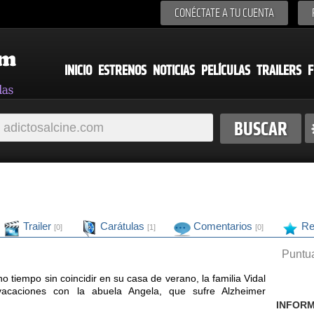
CONÉCTATE A TU CUENTA
INICIO
ESTRENOS
NOTICIAS
PELÍCULAS
TRAILERS
F
Trailer
Carátulas
Comentarios
Re
[0]
[1]
[0]
Puntua
tiempo sin coincidir en su casa de verano, la familia Vidal
vacaciones con la abuela Angela, que sufre Alzheimer
INFORM