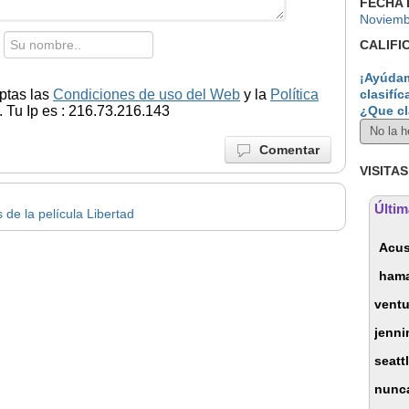
FECHA 
Noviemb
CALIFI
¡Ayúdam
ptas las
Condiciones de uso del Web
y la
Política
clasifíc
 Tu Ip es : 216.73.216.143
¿Que cl
Comentar
VISITAS
Últim
 de la película Libertad
Acu
ham
ventu
jenni
seatt
nunca