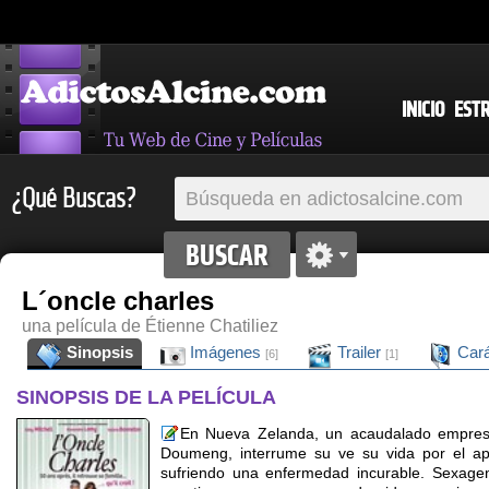
INICIO
EST
¿Qué Buscas?
L´oncle charles
una película de Étienne Chatiliez
Sinopsis
Imágenes
Trailer
Cará
[6]
[1]
SINOPSIS DE LA PELÍCULA
En Nueva Zelanda, un acaudalado empresa
Doumeng, interrume su ve su vida por el ap
sufriendo una enfermedad incurable. Sexagena