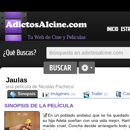
INICIO
EST
¿Qué Buscas?
Jaulas
una película de Nicolás Pacheco
Sinopsis
Imágenes
Trailer
Car
[11]
[1]
SINOPSIS DE LA PELÍCULA
En un poblado andaluz que se ha quedado 
su hija Adela sueñan con una vida mejor. Hart
marido cruel, Concha decide arriesgarlo todo y