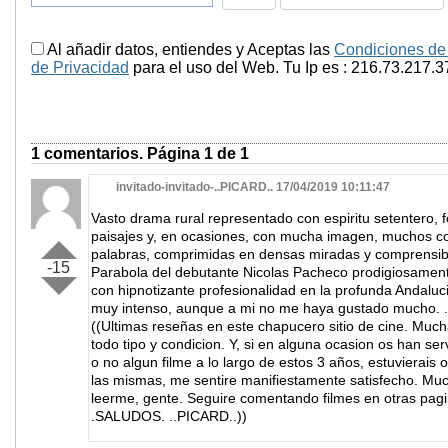
Al añadir datos, entiendes y Aceptas las
Condiciones de
de Privacidad
para el uso del Web. Tu Ip es : 216.73.217.3
1 comentarios. Página 1 de 1
invitado-invitado-..PICARD.. 17/04/2019 10:11:47
Vasto drama rural representado con espiritu setentero, f
paisajes y, en ocasiones, con mucha imagen, muchos c
palabras, comprimidas en densas miradas y comprensibl
-15
Parabola del debutante Nicolas Pacheco prodigiosament
con hipnotizante profesionalidad en la profunda Andaluc
muy intenso, aunque a mi no me haya gustado mucho. 
((Ultimas reseñas en este chapucero sitio de cine. Much
todo tipo y condicion. Y, si en alguna ocasion os han se
o no algun filme a lo largo de estos 3 años, estuvierais
las mismas, me sentire manifiestamente satisfecho. Muc
leerme, gente. Seguire comentando filmes en otras pagin
.SALUDOS. ..PICARD..))