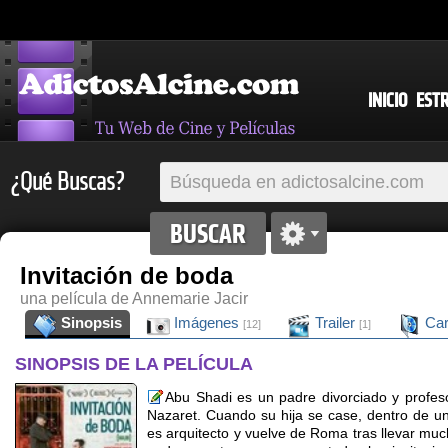
INICIO
EST
¿Qué Buscas?
Invitación de boda
una película de Annemarie Jacir
Sinopsis
Imágenes
Trailer
Car
[12]
[1]
SINOPSIS DE LA PELÍCULA
Abu Shadi es un padre divorciado y profes
Nazaret. Cuando su hija se case, dentro de un 
es arquitecto y vuelve de Roma tras llevar mu