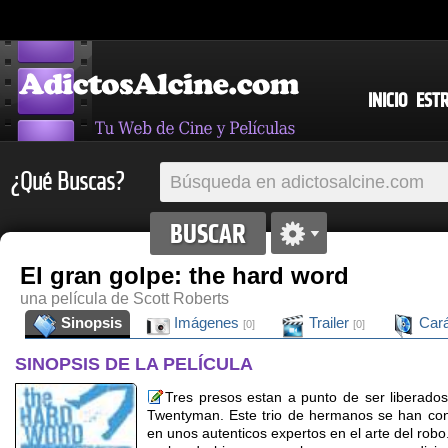
INICIO
EST
¿Qué Buscas?
El gran golpe: the hard word
una película de Scott Roberts
Sinopsis
Imágenes
Trailer
Cará
[0]
[0]
SINOPSIS DE LA PELÍCULA
Tres presos estan a punto de ser liberados
Twentyman. Este trio de hermanos se han con
en unos autenticos expertos en el arte del robo