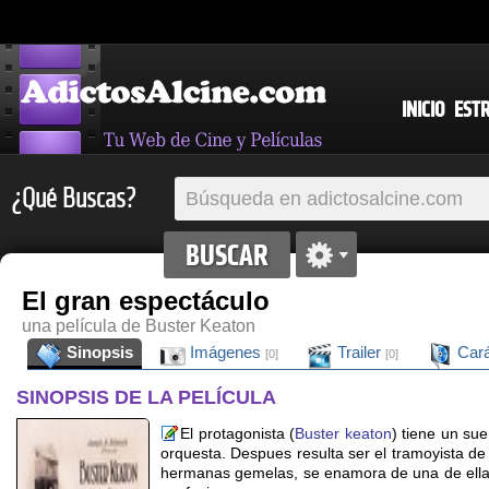
INICIO
EST
¿Qué Buscas?
El gran espectáculo
una película de Buster Keaton
Sinopsis
Imágenes
Trailer
Cará
[0]
[0]
SINOPSIS DE LA PELÍCULA
El protagonista (
Buster keaton
) tiene un sue
orquesta. Despues resulta ser el tramoyista d
hermanas gemelas, se enamora de una de ella