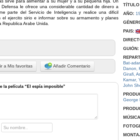
 sirve para alimentar a su mujer y a su pequeña hija. Un
TÍTULO
de Defensa le ofrece una considerable cantidad de dinero a
 parte del Servicio de Inteligencia y realice una dificil
AÑO:
1
en el ejercito sirio e informar sobre su armamento y planes
GÉNER
la Republica Arabe Unida.
PAIS:
DIRECT
GUIÓN:
REPART
Bat-ad
r a Mis favoritas
Añadir Comentario
Danon
,
Girafi
,
A
Kamar
,
John Sh
 la película “El espía imposible”
PRODU
George
PRODU
MÚSICA
FOTOGR
MONTA