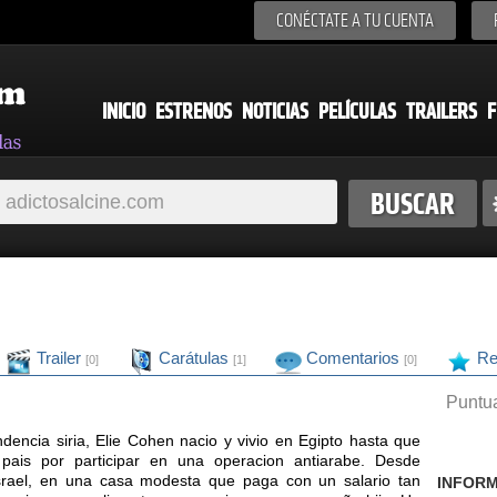
CONÉCTATE A TU CUENTA
INICIO
ESTRENOS
NOTICIAS
PELÍCULAS
TRAILERS
F
Trailer
Carátulas
Comentarios
Re
[0]
[1]
[0]
Puntua
encia siria, Elie Cohen nacio y vivio en Egipto hasta que
pais por participar en una operacion antiarabe. Desde
srael, en una casa modesta que paga con un salario tan
INFORM