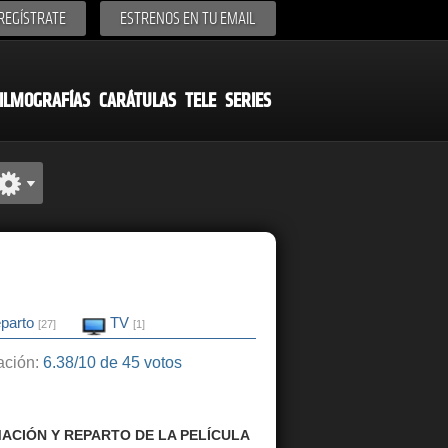
REGÍSTRATE
ESTRENOS EN TU EMAIL
ILMOGRAFÍAS
CARÁTULAS
TELE
SERIES
parto
TV
[27]
[1]
ción:
6.38/10 de 45 votos
ACIÓN Y REPARTO DE LA PELÍCULA