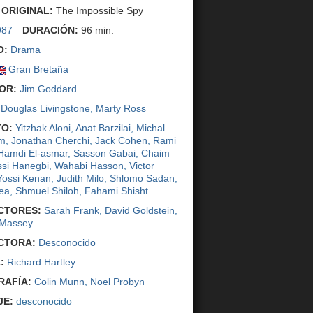
 ORIGINAL:
The Impossible Spy
987
DURACIÓN:
96 min.
O:
Drama
Gran Bretaña
OR:
Jim Goddard
Douglas Livingstone
,
Marty Ross
O:
Yitzhak Aloni
,
Anat Barzilai
,
Michal
am
,
Jonathan Cherchi
,
Jack Cohen
,
Rami
Hamdi El-asmar
,
Sasson Gabai
,
Chaim
ssi Hanegbi
,
Wahabi Hasson
,
Victor
Yossi Kenan
,
Judith Milo
,
Shlomo Sadan
,
ea
,
Shmuel Shiloh
,
Fahami Shisht
CTORES:
Sarah Frank
,
David Goldstein
,
 Massey
CTORA:
Desconocido
:
Richard Hartley
AFÍA:
Colin Munn
,
Noel Probyn
JE:
desconocido