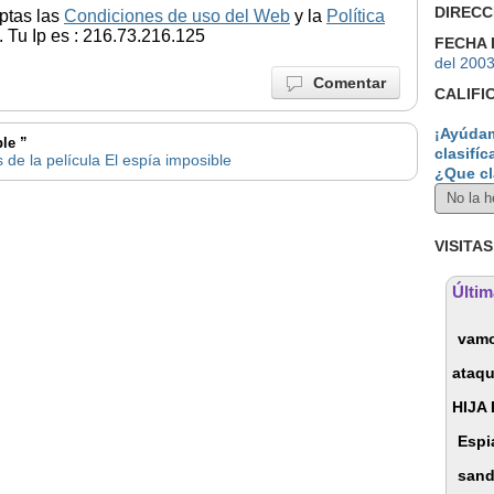
DIRECC
ptas las
Condiciones de uso del Web
y la
Política
 Tu Ip es : 216.73.216.125
FECHA 
del 200
Comentar
CALIFI
¡Ayúdam
ble ”
clasifíc
 de la película El espía imposible
¿Que cl
VISITAS
Últim
vam
ataqu
HIJA
Espi
san