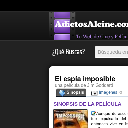
¿Qué Buscas?
El espía imposible
una película de Jim Goddard
Sinopsis
Imágenes
[0]
SINOPSIS DE LA PELÍCULA
Aunque de ascend
fue expulsado del 
entonces vive en I