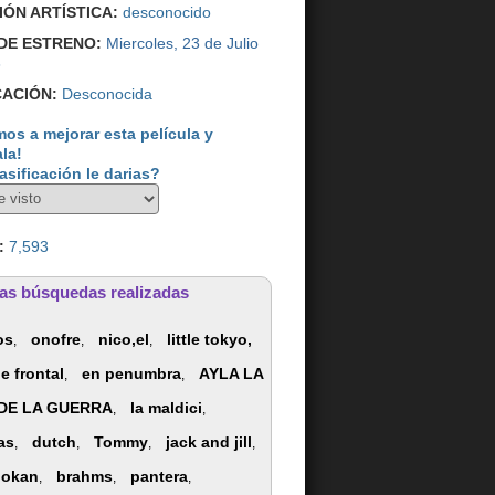
IÓN ARTÍSTICA:
desconocido
DE ESTRENO:
Miercoles, 23 de Julio
3
CACIÓN:
Desconocida
os a mejorar esta película y
ala!
asificación le darias?
:
7,593
as búsquedas realizadas
os
onofre
nico,el
little tokyo,
,
,
,
e frontal
en penumbra
AYLA LA
,
,
 DE LA GUERRA
la maldici
,
,
as
dutch
Tommy
jack and jill
,
,
,
,
dokan
brahms
pantera
,
,
,