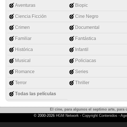
Aventuras
Biopic
Ciencia Ficción
Cine Negro
Crimen
Documental
Familiar
Fantástica
Histórica
Infantil
Musical
Policiacas
Romance
Series
Terror
Thriller
Todas las películas
El cine, para algunos el septimo arte, para o
© 2000-2026
HGM Network
-
Copyright Contenidos
-
Age