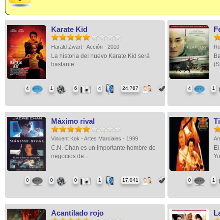
Karate Kid
F
Harald Zwart - Acción - 2010
Ro
La historia del nuevo Karate Kid será
Ba
bastante...
(Si
4
1
6
4
24,787
4
1
Máximo rival
T
Vincent Kok - Artes Marciales - 1999
An
C.N. Chan es un importante hombre de
El
negocios de...
Yu
0
0
0
1
17,041
0
1
Acantilado rojo
L