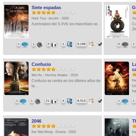
Siete espadas
G
Hark Tsui - Acción - 2005
Ya
A principios del S.XVII, los manchúes se...
Cu
Zh
1
1
0
1
9,189
0
1
Confucio
L
c
Mei Hu - Hechos Reales - 2010
Ka
Confucio se centra en los últimos años de
la...
Un
ha
1
1
21
4
8,513
1
1
2046
T
Kar Wai Wong - Drama - 2003
Ka