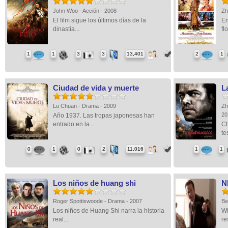
John Woo - Acción - 2008
Zh
El film sigue los últimos días de la
En
dinastía...
flo
1
1
3
3
13,401
2
1
Ciudad de vida y muerte
L
Lu Chuan - Drama - 2009
Zh
2
Año 1937. Las tropas japonesas han
entrado en la...
Ch
te
0
1
0
2
11,016
1
1
Los niños de huang shi
N
Roger Spottiswoode - Drama - 2007
Be
Los niños de Huang Shi narra la historia
Wi
real...
re