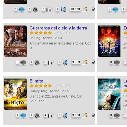
1
1
5
1
10,670
2
1
Guerreros del cielo y la tierra
Z
He Ping - Acción - 2003
Ha
Ambientada en el feroz desierto del Gobi,
Zu
la...
el.
0
1
0
1
9,829
0
1
El mito
L
m
Stanley Tong - Acción - 2005
Ca
Siendo el 221 antes de Cristo, Qin
Shihuang,...
Li
bú
1
1
4
1
9,663
0
1