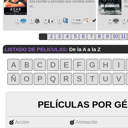
Era escritor y pensaba que escribía sobre
El
el...
re
1
1
0
1
7,159
0
2
1
2
3
4
5
6
7
8
9
10
11
LISTADO DE PELICULAS:
De la A a la Z
A
B
C
D
E
F
G
H
I
Ñ
O
P
Q
R
S
T
U
V
PELÍCULAS POR G
Acción
Animación