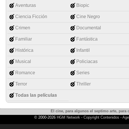
Aventuras
Biopic
Ciencia Ficción
Cine Negro
Crimen
Documental
Familiar
Fantástica
Histórica
Infantil
Musical
Policiacas
Romance
Series
Terror
Thriller
Todas las películas
El cine, para algunos el septimo arte, para o
© 2000-2026
HGM Network
-
Copyright Contenidos
-
Age