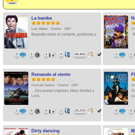
La bamba
N
Luis Valdez - Drama - 1987
Ch
Biografía sobre el cantante, guitarrista y...
Ru
3
1
1
4
49,400
1
1
Remando al viento
Fl
Gonzalo Suárez - Drama - 1987
Je
... Dos poetas ingleses, Mary Shelley y
Tr
Lord...
cu
1
0
0
1
25,270
9
0
Dirty dancing
M