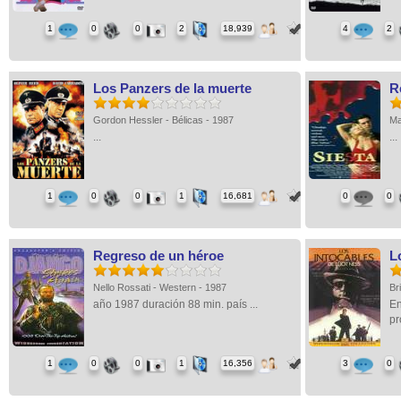
1
0
0
2
18,939
4
2
Los Panzers de la muerte
R
Gordon Hessler - Bélicas - 1987
Ma
...
...
1
0
0
1
16,681
0
0
Regreso de un héroe
L
Nello Rossati - Western - 1987
Br
año 1987 duración 88 min. país ...
En
pr
1
0
0
1
16,356
3
0