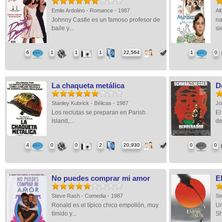
Emile Ardolino - Romance - 1987
Al
Johnny Castle es un famoso profesor de
na
baile y...
si
6
1
1
1
22,564
1
0
La chaqueta metálica
D
Stanley Kubrick - Bélicas - 1987
Jo
Los reclutas se preparan en Parish
El
Island,...
de
4
0
0
2
20,930
0
0
No puedes comprar mi amor
E
Steve Rash - Comedia - 1987
St
Ronald es el típico chico empollón, muy
Un
tímido y...
Sh