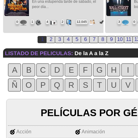
En una estupenda tarde de sábado, el
Bu
peor día...
bo
0
1
4
2
12,045
3
0
1
2
3
4
5
6
7
8
9
10
11
1
LISTADO DE PELICULAS:
De la A a la Z
A
B
C
D
E
F
G
H
I
Ñ
O
P
Q
R
S
T
U
V
PELÍCULAS POR G
Acción
Animación