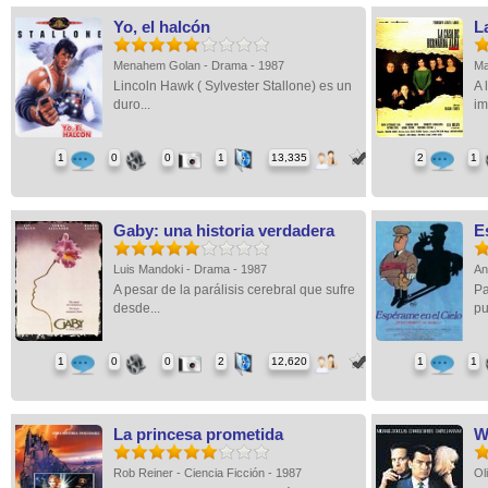
Yo, el halcón
L
Menahem Golan - Drama - 1987
Ma
Lincoln Hawk ( Sylvester Stallone) es un
A 
duro...
im
1
0
0
1
13,335
2
1
Gaby: una historia verdadera
E
Luis Mandoki - Drama - 1987
An
A pesar de la parálisis cerebral que sufre
Pa
desde...
pu
1
0
0
2
12,620
1
1
La princesa prometida
Wa
Rob Reiner - Ciencia Ficción - 1987
Ol