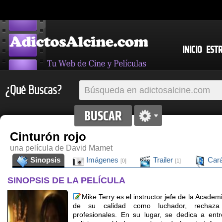
INICIO
EST
¿Qué Buscas?
Cinturón rojo
una película de David Mamet
Sinopsis
Imágenes
Trailer
Cará
[0]
[1]
SINOPSIS DE LA PELÍCULA
Mike Terry es el instructor jefe de la Academ
de su calidad como luchador, rechaza 
profesionales. En su lugar, se dedica a ent