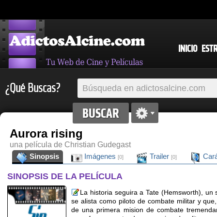
INICIO
EST
¿Qué Buscas?
Aurora rising
una película de Christian Gudegast
Sinopsis
Imágenes
Trailer
Cará
[0]
[0]
SINOPSIS DE LA PELÍCULA
La historia seguira a Tate (Hemsworth), un s
se alista como piloto de combate militar y que
de una primera mision de combate tremendam