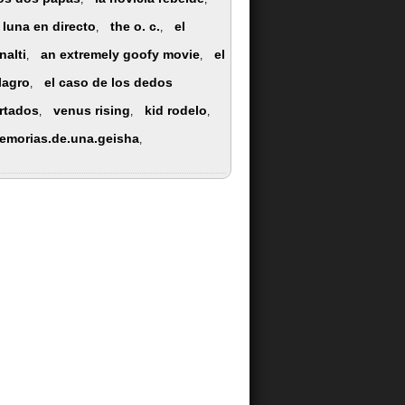
a luna en directo
the o. c.
el
,
,
nalti
an extremely goofy movie
el
,
,
lagro
el caso de los dedos
,
rtados
venus rising
kid rodelo
,
,
,
emorias.de.una.geisha
,