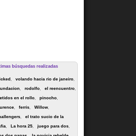
timas búsquedas realizadas
icked
volando hacia rio de janeiro
,
,
nundacion
rodolfo
el reencuentro
,
,
,
etidos en el rollo
pinocho
,
,
aurence
ferris
Willow
,
,
,
hallengers
el trato sucio de la
,
fia
La hora 25
juego para dos
,
,
,
os dos papas
la novicia rebelde
,
,