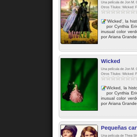
Una película de Jon M. 
Otros Títulos: Wicked: 
'Wicked', la hi
por Cynthia Er
inusual color ver
por Ariana Grande 
Wicked
Una película de Jon M. 
Otros Títulos: Wicked: 
Wicked, la his
por Cynthia Er
inusual color ver
por Ariana Grande 
Pequeñas cart
Una película de Thea Sh