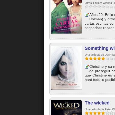
Otros Títulos: Wicked Lit
Años 20. En la 
Colman) y otros
cartas escritas c
sospechas recaen.
Something w
Una película de Darin Sc
Christine y su
de proseguir c
que Christine es 
hará todo lo posibl
The wicked
Una película de Peter Wi