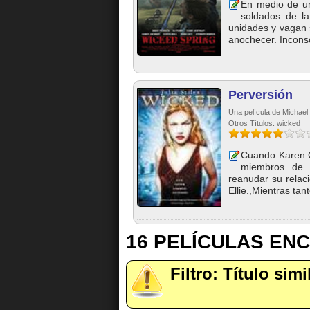
En medio de un
soldados de l
unidades y vagan 
anochecer. Inconsc
Perversión
Una película de Michael 
Otros Títulos: wicked
Cuando Karen C
miembros de s
reanudar su relaci
Ellie.,Mientras tanto
16 PELÍCULAS EN
Filtro: Título sim