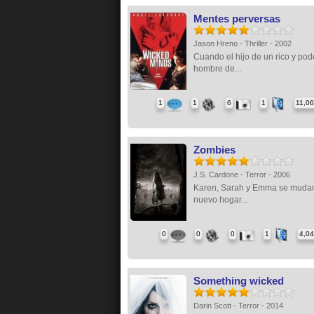
Mentes perversas
Jason Hreno - Thriller - 2002
Cuando el hijo de un rico y po
hombre de...
1
1
6
1
11,0
Zombies
J.S. Cardone - Terror - 2006
Karen, Sarah y Emma se mudan
nuevo hogar...
0
0
0
1
4,0
Something wicked
Darin Scott - Terror - 2014