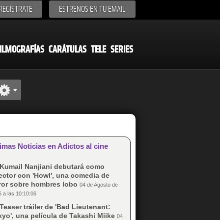
REGÍSTRATE
ESTRENOS EN TU EMAIL
ILMOGRAFÍAS
CARÁTULAS
TELE
SERIES
imas Noticias en Adictos al cine
Kumail Nanjiani debutará como
ector con 'Howl', una comedia de
rror sobre hombres lobo
04 de Agosto de
 a las 10:10:06
Teaser tráiler de 'Bad Lieutenant:
yo', una película de Takashi Miike
04