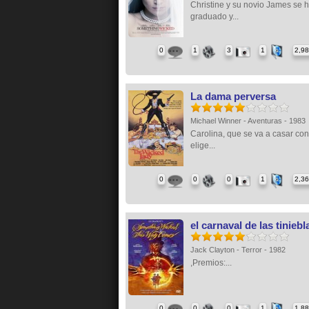
Christine y su novio James se 
graduado y...
0
1
3
1
2,9
La dama perversa
Michael Winner - Aventuras - 1983
Carolina, que se va a casar con
elige...
0
0
0
1
2,3
el carnaval de las tiniebl
Jack Clayton - Terror - 1982
,Premios:...
0
0
0
1
1,8