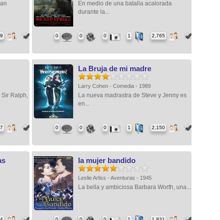
han
En medio de una batalla acalorada
durante la...
89
0
0
0
1
2,765
La Bruja de mi madre
Larry Cohen - Comedia - 1989
 Sir Ralph,
La nueva madrastra de Steve y Jenny es
en...
67
0
0
0
1
2,150
as
la mujer bandido
Leslie Arliss - Aventuras - 1945
La bella y ambiciosa Barbara Worth, una...
84
0
0
0
1
1,831