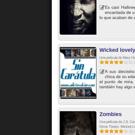
Es casi Hallow
encantada de u
lo que acaban de de
Wicked lovel
Una película de Mary Ha
A sus dieciséi
chica de su eda
el punto de mira
también hay algo en
Zombies
Una película de J.S. Car
Otros Títulos: Wicked Li