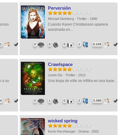
Perversión
Michael Steinberg - Thriller - 1998
deroso
Cuando Karen Christianson aparece
asesinada en...
61
0
0
0
1
6,249
Crawlspace
Justin Dix - Thriller - 2012
 a su
Una tropa de elite se infiltra en una base...
44
0
1
0
2
3,388
wicked spring
Kevin Hershberger - Drama - 2002