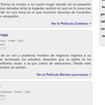
y Emma se mudan a su nuevo hogar situado en un pequeño
l
arias décadas atrás la tragedia sembró el caos en la zona tras
rido en una mina en el que murieron decenas de inocentes
pe
n atrapados...
mi
Ver la Película Zombies »
co
rsas
m
eno - Thriller - 2002
inds
o de un rico y poderoso hombre de negocios regresa a su
ber terminado los estudios, descubre que su padre se ha
ellísima mujer a la que colma de atenciones. Desde este
ambos se sienten...
Ver la Película Mentes perversas »
g
Hershberger - Drama - 2002
ring