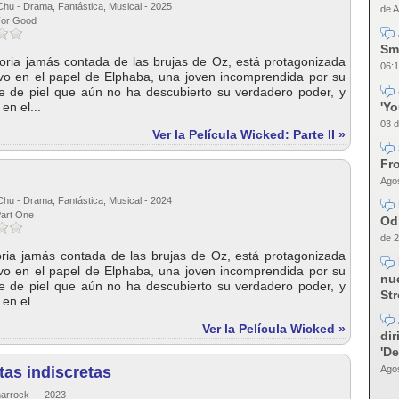
Chu - Drama, Fantástica, Musical - 2025
de A
For Good
Sm
storia jamás contada de las brujas de Oz, está protagonizada
06:1
ivo en el papel de Elphaba, una joven incomprendida por su
de de piel que aún no ha descubierto su verdadero poder, y
'Y
en el...
03 d
Ver la Película Wicked: Parte II »
Fro
Agos
Chu - Drama, Fantástica, Musical - 2024
Part One
Od
de 2
toria jamás contada de las brujas de Oz, está protagonizada
ivo en el papel de Elphaba, una joven incomprendida por su
nue
de de piel que aún no ha descubierto su verdadero poder, y
Str
en el...
Ver la Película Wicked »
dir
'D
Agos
as indiscretas
arrock - - 2023