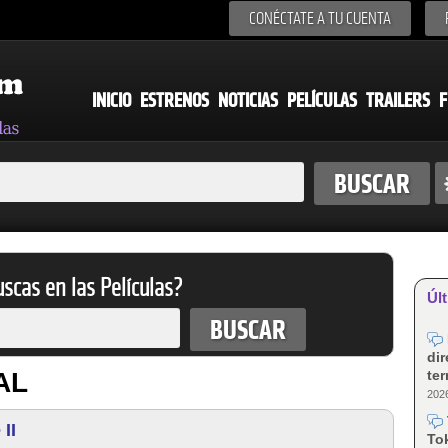
CONÉCTATE A TU CUENTA
INICIO
ESTRENOS
NOTICIAS
PELÍCULAS
TRAILERS
F
scas en las Películas?
Últ
dir
te
AL
2026
II
Tok