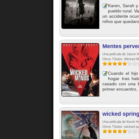
Karen, Sarah 
pueblo rural. V
un accidente ocur
niños que quedaro
Mentes perve
Una película de Jason Hr
Otros Títulos: Wicked M
Cuando el hij
hogar tras ha
casado con una b
primer encuentro, 
wicked sprin
Una película de Kevin 
Otros Títulos: wicked sp