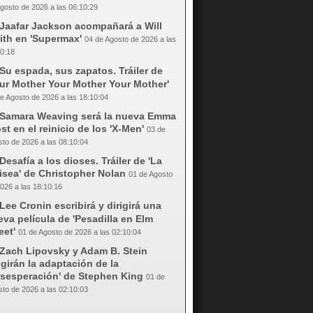
gosto de 2026 a las 06:10:29
Jaafar Jackson acompañará a Will
ith en 'Supermax'
04 de Agosto de 2026 a las
0:18
Su espada, sus zapatos. Tráiler de
our Mother Your Mother Your Mother'
e Agosto de 2026 a las 18:10:04
Samara Weaving será la nueva Emma
st en el reinicio de los 'X-Men'
03 de
to de 2026 a las 08:10:04
Desafía a los dioses. Tráiler de 'La
isea' de Christopher Nolan
01 de Agosto
026 a las 18:10:16
Lee Cronin escribirá y dirigirá una
va película de 'Pesadilla en Elm
eet'
01 de Agosto de 2026 a las 02:10:04
Zach Lipovsky y Adam B. Stein
igirán la adaptación de la
esesperación' de Stephen King
01 de
to de 2026 a las 02:10:03