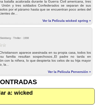
a batalla acalorada durante la Guerra Civil americana, tres
a Unión y tres soldados Confederados se separan de sus
solos por el páramo hasta que se encuentran poco antes del
ientes de...
Ver la Película wicked spring »
Steinberg - Thriller - 1998
hristianson aparece asesinada en su propia casa, todos los
u familia resultan sospechosos.,El padre no tarda en
ón con la niñera, lo que despierta los celos de su hija mayor
, la...
Ver la Película Perversión »
CONTRADAS
ilar a: wicked