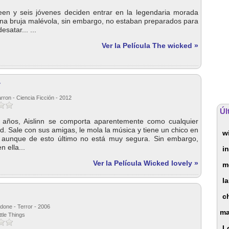
een y seis jóvenes deciden entrar en la legendaria morada
na bruja malévola, sin embargo, no estaban preparados para
satar... ...
Ver la Película The wicked »
y
rron - Ciencia Ficción - 2012
Úl
s años, Aislinn se comporta aparentemente como cualquier
d. Sale con sus amigas, le mola la música y tiene un chico en
w
, aunque de esto último no está muy segura. Sin embargo,
 ella...
i
Ver la Película Wicked lovely »
m
l
c
done - Terror - 2006
ma
ttle Things
L