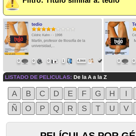
Filtro: Título similar a: tedio
tedio
T
Cédric Kahn - - 1998
Ce
Martín, profesor de filosofía de la
Ma
universidad,...
0
0
0
1
4,944
0
0
LISTADO DE PELICULAS:
De la A a la Z
A
B
C
D
E
F
G
H
I
Ñ
O
P
Q
R
S
T
U
V
PELÍCULAS POR G