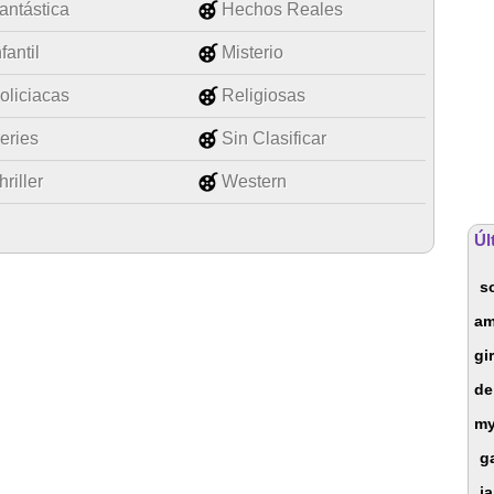
antástica
Hechos Reales
nfantil
Misterio
oliciacas
Religiosas
eries
Sin Clasificar
hriller
Western
Úl
s
am
gi
de
my
g
j