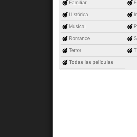
Familiar
F
Histórica
I
Musical
P
Romance
S
Terror
T
Todas las películas