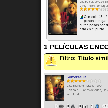
Una película de Cate Sh
Otros Títulos: Somersau
Con solo 15 añ
pillada infraga
duras penas consi
está en el punto...
1 PELÍCULAS EN
Filtro: Título sim
Somersault
Cate Shortland - Drama - 2004
Con solo 15 años de edad, Hei
marcha de...
0
0
0
1
2,9