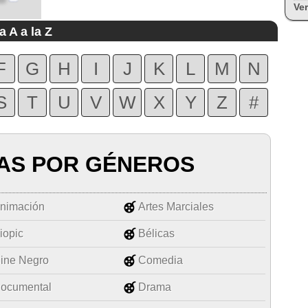
Ver
a A a la Z
F
G
H
I
J
K
L
M
N
S
T
U
V
W
X
Y
Z
#
AS POR GÉNEROS
nimación
Artes Marciales
iopic
Bélicas
ine Negro
Comedia
ocumental
Drama