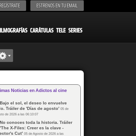
REGÍSTRATE
ESTRENOS EN TU EMAIL
ILMOGRAFÍAS
CARÁTULAS
TELE
SERIES
imas Noticias en Adictos al cine
Bajo el sol, el deseo lo envuelve
o. Tráiler de 'Días de agosto'
05 de
to de 2026 a las 06:10:07
No conoces toda la historia. Tráiler
'The X-Files: Creer es la clave -
ector's Cut'
05 de Agosto de 2026 a las