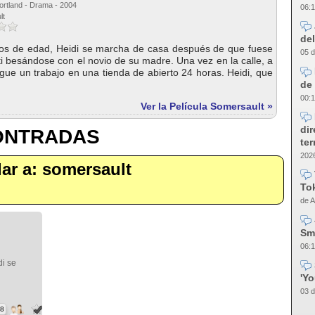
ortland - Drama - 2004
06:1
lt
del
os de edad, Heidi se marcha de casa después de que fuese
05 d
nti besándose con el novio de su madre. Una vez en la calle, a
gue un trabajo en una tienda de abierto 24 horas. Heidi, que
de 
00:1
Ver la Película Somersault »
dir
CONTRADAS
te
2026
ilar a: somersault
Tok
de A
Sm
06:1
di se
'Y
03 d
68