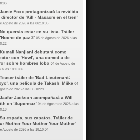
0:06
Jamie Foxx protagonizará la reválida
 director de 'Kill - Masacre en el tren'
e Agosto de 2026 a las 06:10:05
No querrás estar en su lista. Tráiler
'Noche de paz 2'
05 de Agosto de 2026 a las
0:22
Kumail Nanjiani debutará como
ector con 'Howl', una comedia de
rror sobre hombres lobo
04 de Agosto de
 a las 10:10:06
Teaser tráiler de 'Bad Lieutenant:
yo', una película de Takashi Miike
04
gosto de 2026 a las 06:10:29
Jaafar Jackson acompañará a Will
ith en 'Supermax'
04 de Agosto de 2026 a las
0:18
Su espada, sus zapatos. Tráiler de
our Mother Your Mother Your Mother'
e Agosto de 2026 a las 18:10:04