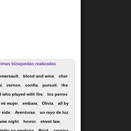
timas búsquedas realizadas
omersault
blood and wine
cher
,
,
i
vernon
confia
pursuit
the
,
,
,
,
rl who played with fire
los perros
,
 mi mujer
embara
Olivia
all by
,
,
,
 side
Aventuras
un rayo de luz
,
,
,
ame night
horror
street law
,
,
,
aimito no perdona
Brick
cronica
,
,