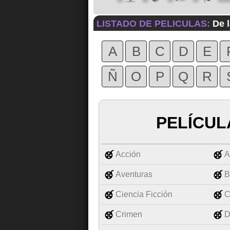
LISTADO DE PELICULAS:
De l
A
B
C
D
E
Ñ
O
P
Q
R
PELÍCUL
Acción
A
Aventuras
B
Ciencia Ficción
C
Crimen
D