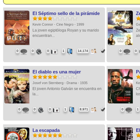
El Séptimo sello de la pirámide
Z
Kevin Connor - Cine Negro - 1999
Ge
La joven egiptóloga Royan y su marido
Ze
encuentran...
al
0
0
0
1
14,174
0
0
El diablo es una mujer
P
Josef von Sternberg - Drama - 1935
Ke
El joven Antonio Galván se encuentra en
Ch
la...
lo
0
0
0
1
8,971
0
1
La escapada
E