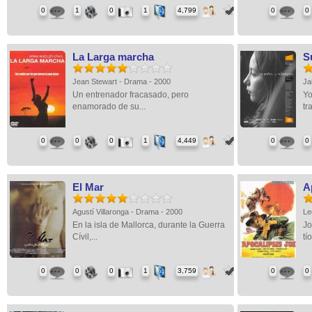
0
1
0
1
4,799
0
0
La Larga marcha
S
Jean Stewart - Drama - 2000
Ja
Un entrenador fracasado, pero
Yo
enamorado de su...
tr
0
0
0
1
4,449
0
0
El Mar
A
Agustí Villaronga - Drama - 2000
Le
En la isla de Mallorca, durante la Guerra
Jo
Cívil,...
tío
0
0
0
1
3,759
0
0