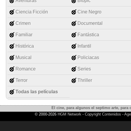
Aventuras
Biopic
Ciencia Ficción
Cine Negro
Crimen
Documental
Familiar
Fantástica
Histórica
Infantil
Musical
Policiacas
Romance
Series
Terror
Thriller
Todas las películas
El cine, para algunos el septimo arte, para o
© 2000-2026
HGM Network
-
Copyright Contenidos
-
Age