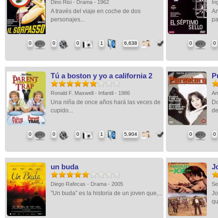
Dino Risi - Drama - 1962
In
A través del viaje en coche de dos
An
personajes...
pa
0
0
0
1
6,638
0
0
Tú a boston y yo a california 2
P
Ronald F. Maxwell - Infantil - 1986
Am
Una niña de once años hará las veces de
Do
cupido...
de
0
0
0
1
5,904
0
0
un buda
J
Diego Rafecas - Drama - 2005
Se
”Un buda” es la historia de un joven que,...
Jo
qu