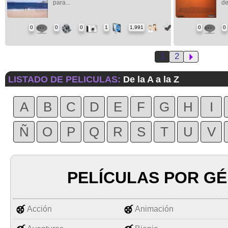
para...
de
0
0
0
1
1,991
0
0
1
2
LISTADO DE PELICULAS:
De la A a la Z
A
B
C
D
E
F
G
H
I
Ñ
O
P
Q
R
S
T
U
V
PELÍCULAS POR G
Acción
Animación