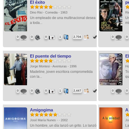
El éxito
p
Dino Risi - Comedia - 1963
Ri
Un empleado de una multinacional desea
Un
a toda...
mi
0
0
0
1
2,704
0
0
El puente del tiempo
E
Jorge Montesi - Aventuras - 1996
Ho
Madeline, joven escritora comprometida
Tr
con la...
qu
0
0
0
1
2,447
0
0
Amigogima
A
José María Nunes - - 2002
Jo
Un hombre, un día lanzó un grito. Lo lanzó
La