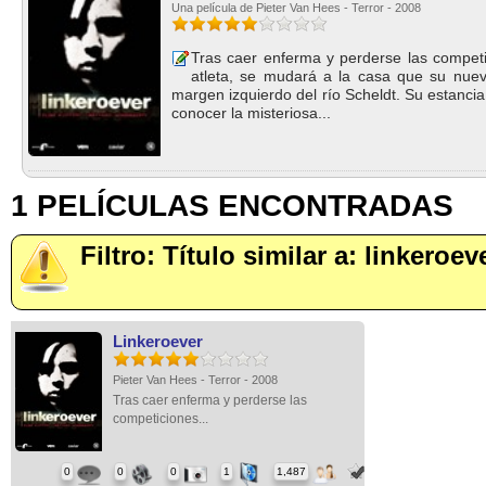
Una película de Pieter Van Hees - Terror - 2008
Tras caer enferma y perderse las competic
atleta, se mudará a la casa que su nuevo
margen izquierdo del río Scheldt. Su estanci
conocer la misteriosa...
1 PELÍCULAS ENCONTRADAS
Filtro: Título similar a: linkeroev
Linkeroever
Pieter Van Hees - Terror - 2008
Tras caer enferma y perderse las
competiciones...
0
0
0
1
1,487