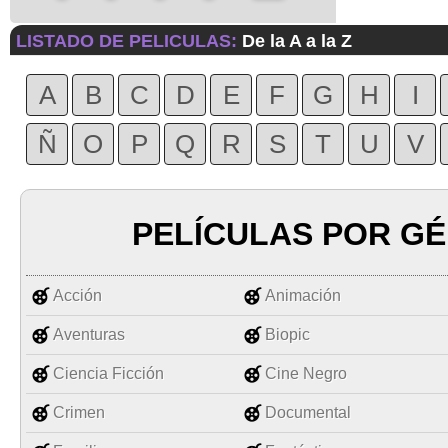
LISTADO DE PELICULAS:
De la A a la Z
A
B
C
D
E
F
G
H
I
Ñ
O
P
Q
R
S
T
U
V
PELÍCULAS POR G
Acción
Animación
Aventuras
Biopic
Ciencia Ficción
Cine Negro
Crimen
Documental