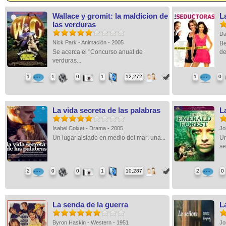
Wallace y gromit: la maldicion de
L
las verduras
Da
Nick Park - Animación - 2005
Be
Se acerca el "Concurso anual de
de
verduras...
1
1
0
1
12,272
1
0
La vida secreta de las palabras
L
Isabel Coixet - Drama - 2005
Jo
Un lugar aislado en medio del mar: una...
Un
se
2
0
0
1
10,287
2
0
La senda de la guerra
L
Byron Haskin - Western - 1951
Jo