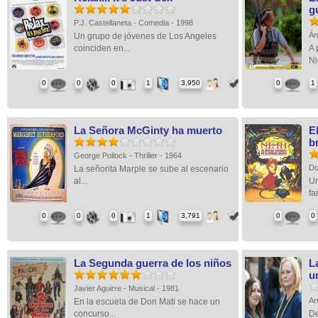
g
P.J. Castellaneta - Comedia - 1998
Án
Un grupo de jóvenes de Los Angeles
coinciden en...
A 
Ni
0
0
0
1
3,950
0
1
La Señora McGinty ha muerto
E
b
George Pollock - Thriller - 1964
Do
La señorita Marple se sube al escenario
al...
Un
fa
0
0
0
1
3,791
0
0
La Segunda guerra de los niños
L
u
Javier Aguirre - Musical - 1981
Ar
En la escuela de Don Mati se hace un
concurso...
De