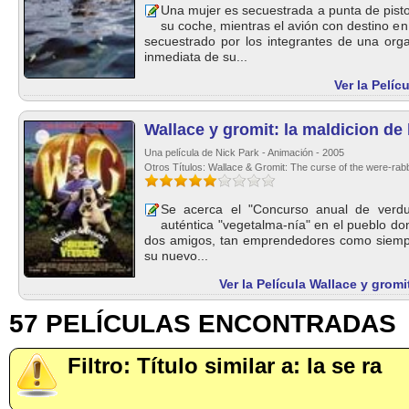
Una mujer es secuestrada a punta de pisto
su coche, mientras el avión con destino en
secuestrado por los integrantes de una orga
inmediata de su...
Ver la Pelíc
Wallace y gromit: la maldicion de
Una película de Nick Park - Animación - 2005
Otros Títulos: Wallace & Gromit: The curse of the were-rabb
Se acerca el "Concurso anual de verdu
auténtica "vegetalma-nía" en el pueblo do
dos amigos, tan emprendedores como siempr
su nuevo...
Ver la Película Wallace y gromi
57 PELÍCULAS ENCONTRADAS
Filtro: Título similar a: la se ra