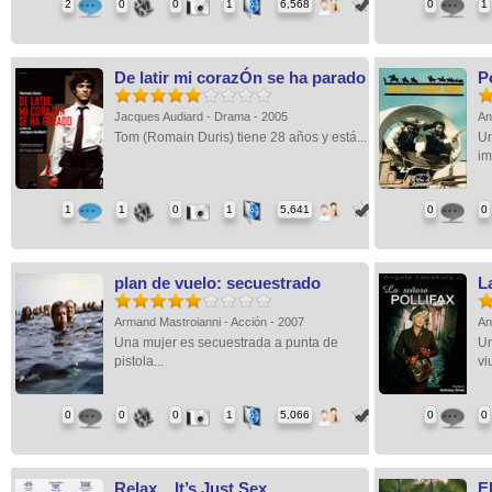
2
0
0
1
6,568
0
1
De latir mi corazÓn se ha parado
P
Jacques Audiard - Drama - 2005
An
Tom (Romain Duris) tiene 28 años y está...
Un
im
1
1
0
1
5,641
0
0
plan de vuelo: secuestrado
L
Armand Mastroianni - Acción - 2007
An
Una mujer es secuestrada a punta de
Un
pistola...
vi
0
0
0
1
5,066
0
0
Relax... It’s Just Sex
El