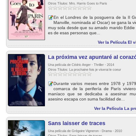
Otros Títulos: Mrs. Harris Goes to Paris
En el Londres de la posguerra de la II G
Manville, nominada al Oscar) se gana la v
muy sola desde que su amado marido Eddie 
es de esas personas que...
Ver la Película El 
La próxima vez apuntaré al coraz
Una película de Cédric Anger - Thriller - 2014
Otros Títulos: La prochaine fois je viserai le coeur
Durante varios meses entre 1978 y 1979,
comarca de la perifería de París vivier
maníaco que se dedicaba a asesinar muc
asesino escapa con suma facilidad de...
Ver la Película La p
Sans laisser de traces
Una película de Grégoire Vigneron - Drama - 2010
Otros Títulos: Sans laisser de traces