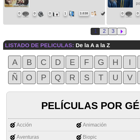
po
0
0
0
1
3,638
0
0
1
2
3
LISTADO DE PELICULAS:
De la A a la Z
A
B
C
D
E
F
G
H
I
Ñ
O
P
Q
R
S
T
U
V
PELÍCULAS POR G
Acción
Animación
Aventuras
Biopic