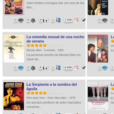
John Vickers consigue dar con uno de los
...
tres...
0
0
0
1
7,556
0
0
La comedia sexual de una noche
L
de verano
Ch
Woody Allen - Comedia - 1982
A 
La personal versión de Woody Allen en
clave de...
1
2
6
1
6,949
1
1
La Serpiente a la sombra del
L
águila
Fr
Woo-ping Yuen - Artes Marciales - 1978
El
Un anciano profesor de artes marciales
las
conserva...