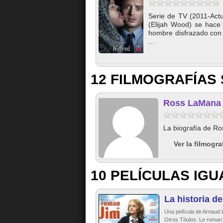
Serie de TV (2011-Actu
(Elijah Wood) se hace 
hombre disfrazado con u
...
12 FILMOGRAFÍAS 
Ross LaMana (
La biografía de Ro
Ver la filmogr
10 PELÍCULAS IGU
La historia d
Una película de Arnaud L
Otros Títulos: Le roman