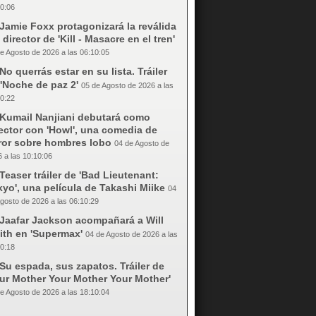
0:06
Jamie Foxx protagonizará la reválida
 director de 'Kill - Masacre en el tren'
e Agosto de 2026 a las 06:10:05
No querrás estar en su lista. Tráiler
'Noche de paz 2'
05 de Agosto de 2026 a las
0:22
Kumail Nanjiani debutará como
ector con 'Howl', una comedia de
rror sobre hombres lobo
04 de Agosto de
 a las 10:10:06
Teaser tráiler de 'Bad Lieutenant:
yo', una película de Takashi Miike
04
gosto de 2026 a las 06:10:29
Jaafar Jackson acompañará a Will
ith en 'Supermax'
04 de Agosto de 2026 a las
0:18
Su espada, sus zapatos. Tráiler de
our Mother Your Mother Your Mother'
e Agosto de 2026 a las 18:10:04