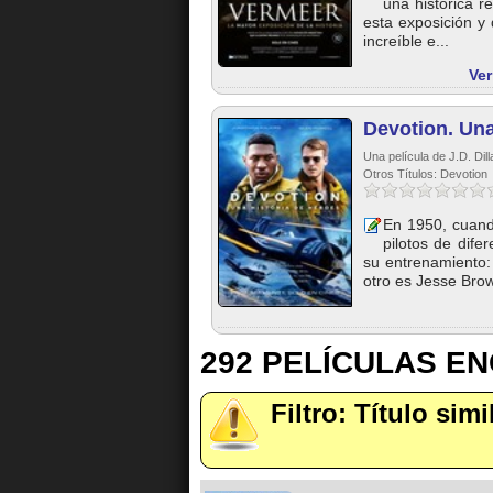
una histórica r
esta exposición y 
increíble e...
Ver
Devotion. Una
Una película de J.D. Dill
Otros Títulos: Devotion
En 1950, cuand
pilotos de dif
su entrenamiento:
otro es Jesse Brow
292 PELÍCULAS E
Filtro: Título simi