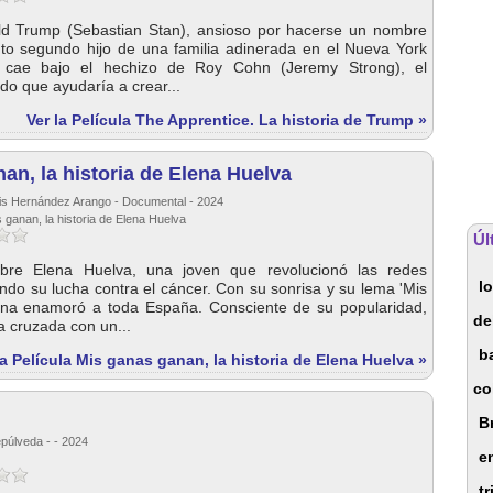
d Trump (Sebastian Stan), ansioso por hacerse un nombre
o segundo hijo de una familia adinerada en el Nueva York
 cae bajo el hechizo de Roy Cohn (Jeremy Strong), el
o que ayudaría a crear...
Ver la Película The Apprentice. La historia de Trump »
an, la historia de Elena Huelva
uis Hernández Arango - Documental - 2024
 ganan, la historia de Elena Huelva
Úl
bre Elena Huelva, una joven que revolucionó las redes
l
ndo su lucha contra el cáncer. Con su sonrisa y su lema 'Mis
ena enamoró a toda España. Consciente de su popularidad,
de
 cruzada con un...
b
la Película Mis ganas ganan, la historia de Elena Huelva »
co
B
púlveda - - 2024
e
tr