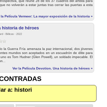
etrospectiva, que reúne 28 de los 37 cuadros del artista para
que no volverán a estar juntas tras cerrar las puertas a esta
 la Película Vermeer: La mayor exposición de la historia »
 historia de héroes
ard - Bélicas - 2022
o la Guerra Fría amenaza la paz internacional, dos jóvenes
erentes mundos son aceptados en un escuadrón de élite para
 uno es Tom Hudner (Glen Powell), un soldado impecable. El
n...
Ver la Película Devotion. Una historia de héroes »
NCONTRADAS
lar a: histori