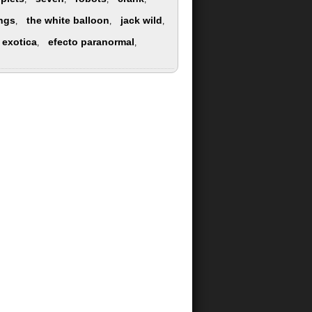
ings
the white balloon
jack wild
,
,
,
a exotica
efecto paranormal
,
,