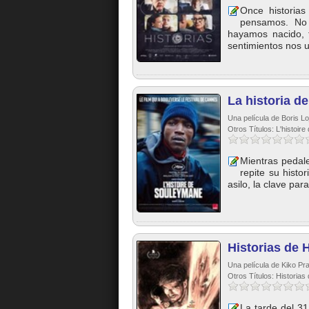
Once historia
pensamos. No
hayamos nacido, t
sentimientos nos u
La historia 
Una película de Boris L
Otros Títulos: L'histoir
Mientras pedale
repite su histo
asilo, la clave pa
Historias de 
Una película de Kiko Pra
Otros Títulos: Historias
La tarde del 31