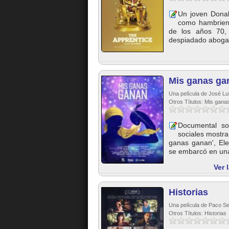
Un joven Donal
como hambrient
de los años 70,
despiadado abogad
Mis ganas gan
Una película de José L
Otros Títulos: Mis ganas
Documental so
sociales mostra
ganas ganan', El
se embarcó en una
Ver 
Historias
Una película de Paco Se
Otros Títulos: Historias