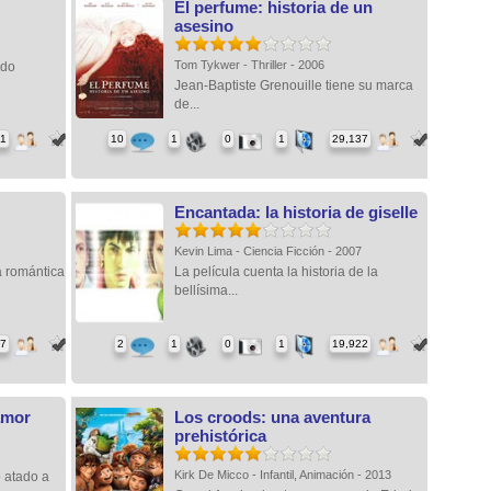
El perfume: historia de un
asesino
Tom Tykwer - Thriller - 2006
ado
Jean-Baptiste Grenouille tiene su marca
de...
51
10
1
0
1
29,137
Encantada: la historia de giselle
Kevin Lima - Ciencia Ficción - 2007
a romántica
La película cuenta la historia de la
bellísima...
37
2
1
0
1
19,922
amor
Los croods: una aventura
prehistórica
Kirk De Micco - Infantil, Animación - 2013
o atado a