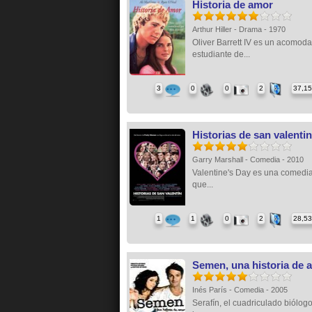
Historia de amor
Arthur Hiller - Drama - 1970
Oliver Barrett IV es un acomod
estudiante de...
3
0
0
2
37,1
Historias de san valentin
Garry Marshall - Comedia - 2010
Valentine's Day es una comedi
que...
1
1
0
2
28,5
Semen, una historia de 
Inés París - Comedia - 2005
Serafín, el cuadriculado biólog