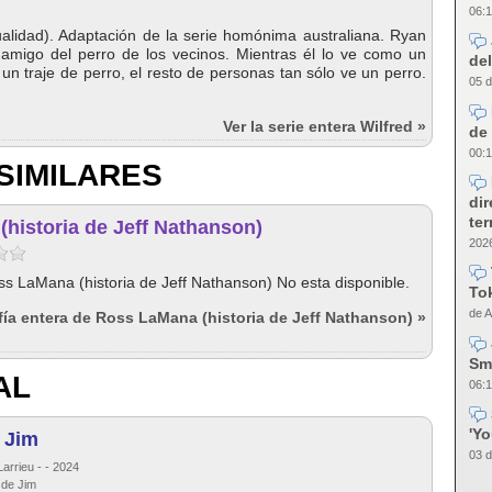
06:1
alidad). Adaptación de la serie homónima australiana. Ryan
amigo del perro de los vecinos. Mientras él lo ve como un
del
n traje de perro, el resto de personas tan sólo ve un perro.
05 d
Ver la serie entera Wilfred »
de 
00:1
SIMILARES
dir
te
historia de Jeff Nathanson)
2026
ss LaMana (historia de Jeff Nathanson) No esta disponible.
Tok
de A
afía entera de Ross LaMana (historia de Jeff Nathanson) »
Sm
AL
06:1
'Y
e Jim
03 d
arrieu - - 2024
 de Jim