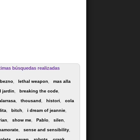
timas búsquedas realizadas
obezno
lethal weapon
mas alla
,
,
l jardin
breaking the code
,
,
alarrasa
thousand
histori
cola
,
,
,
lita
bitch
i dream of jeannie
,
,
,
rian
show me
Pablo
silen
,
,
,
,
namorate
sense and sensibility
,
,
iplets
seven
robots
crank
,
,
,
,