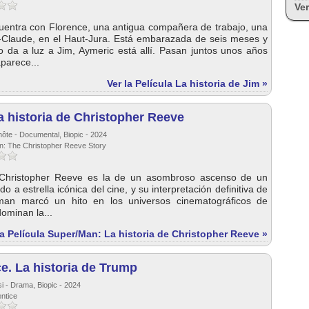
Ver
uentra con Florence, una antigua compañera de trabajo, una
-Claude, en el Haut-Jura. Está embarazada de seis meses y
o da a luz a Jim, Aymeric está allí. Pasan juntos unos años
aparece...
Ver la Película La historia de Jim »
 historia de Christopher Reeve
hôte - Documental, Biopic - 2024
an: The Christopher Reeve Story
e Christopher Reeve es la de un asombroso ascenso de un
o a estrella icónica del cine, y su interpretación definitiva de
man marcó un hito en los universos cinematográficos de
ominan la...
la Película Super/Man: La historia de Christopher Reeve »
e. La historia de Trump
si - Drama, Biopic - 2024
entice