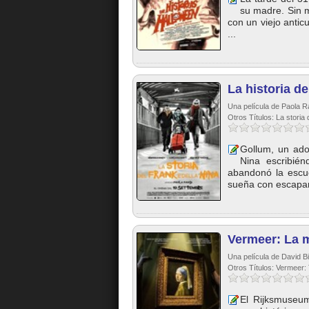
su madre. Sin m
con un viejo anticu
...
La historia d
Una película de Paola R
Otros Títulos: La storia 
Gollum, un ado
Nina escribié
abandonó la escue
sueña con escapar.
Vermeer: La m
Una película de David B
Otros Títulos: Vermeer: 
El Rijksmuseum