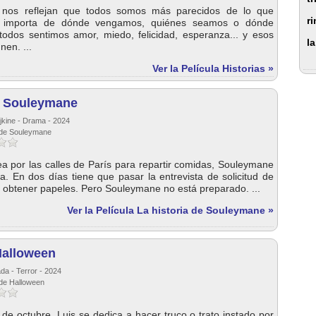
s nos reflejan que todos somos más parecidos de lo que
r
 importa de dónde vengamos, quiénes seamos o dónde
odos sentimos amor, miedo, felicidad, esperanza... y esos
l
nen. ...
Ver la Película Historias »
de Souleymane
ojkine - Drama - 2024
e de Souleymane
a por las calles de París para repartir comidas, Souleymane
ria. En dos días tiene que pasar la entrevista de solicitud de
ra obtener papeles. Pero Souleymane no está preparado. ...
Ver la Película La historia de Souleymane »
Halloween
da - Terror - 2024
 de Halloween
 de octubre, Luis se dedica a hacer truco o trato instado por