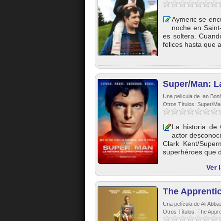
Aymeric se enc
noche en Saint
es soltera. Cuand
felices hasta que 
Super/Man: La
Una película de Ian Bon
Otros Títulos: Super/M
La historia d
actor desconocid
Clark Kent/Super
superhéroes que d
Ver 
The Apprentic
Una película de Ali Abba
Otros Títulos: The Appr