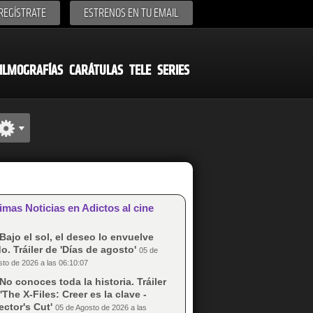
REGÍSTRATE
ESTRENOS EN TU EMAIL
ILMOGRAFÍAS
CARÁTULAS
TELE
SERIES
imas Noticias en Adictos al cine
Bajo el sol, el deseo lo envuelve
o. Tráiler de 'Días de agosto'
05 de
to de 2026 a las 06:10:07
No conoces toda la historia. Tráiler
'The X-Files: Creer es la clave -
ector's Cut'
05 de Agosto de 2026 a las