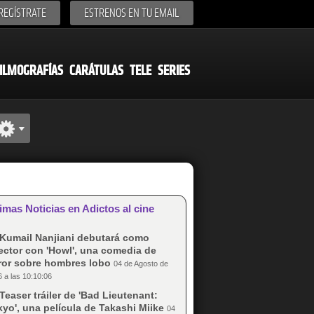
REGÍSTRATE
ESTRENOS EN TU EMAIL
ILMOGRAFÍAS
CARÁTULAS
TELE
SERIES
imas Noticias en Adictos al cine
Kumail Nanjiani debutará como
ector con 'Howl', una comedia de
rror sobre hombres lobo
04 de Agosto de
 a las 10:10:06
Teaser tráiler de 'Bad Lieutenant:
yo', una película de Takashi Miike
04