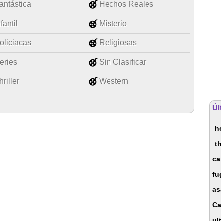
antástica
Hechos Reales
nfantil
Misterio
oliciacas
Religiosas
eries
Sin Clasificar
hriller
Western
Úl
h
t
ca
fu
as
Ca
ul