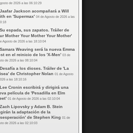
gosto de 2026 a las 06:10:29
Jaafar Jackson acompañará a Will
ith en 'Supermax'
04 de Agosto de 2026 a las
0:18
Su espada, sus zapatos. Tráiler de
our Mother Your Mother Your Mother'
e Agosto de 2026 a las 18:10:04
Samara Weaving será la nueva Emma
st en el reinicio de los 'X-Men'
03 de
to de 2026 a las 08:10:04
Desafía a los dioses. Tráiler de 'La
isea' de Christopher Nolan
01 de Agosto
026 a las 18:10:16
Lee Cronin escribirá y dirigirá una
va película de 'Pesadilla en Elm
eet'
01 de Agosto de 2026 a las 02:10:04
Zach Lipovsky y Adam B. Stein
igirán la adaptación de la
esesperación' de Stephen King
01 de
to de 2026 a las 02:10:03