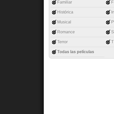
Familiar
F
Histórica
I
Musical
P
Romance
S
Terror
T
Todas las películas