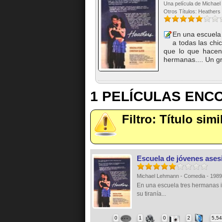
Una película de Michae
Otros Títulos: Heathers
En una escuela 
a todas las chi
que lo que hacen 
hermanas.... Un gr
1 PELÍCULAS EN
Filtro: Título simi
Escuela de jóvenes ases
Michael Lehmann - Comedia - 198
En una escuela tres hermanas
su tiranía...
0
1
0
2
5,5