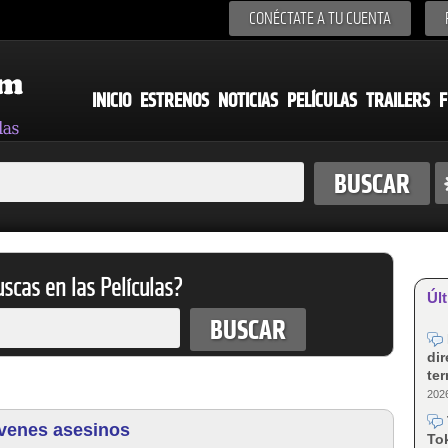
CONÉCTATE A TU CUENTA
INICIO
ESTRENOS
NOTICIAS
PELÍCULAS
TRAILERS
F
scas en las Películas?
Últ
dir
te
2026
óvenes asesinos
Tok