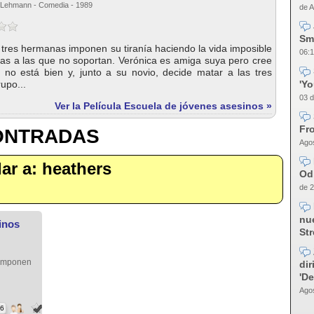
l Lehmann - Comedia - 1989
de A
Sm
tres hermanas imponen su tiranía haciendo la vida imposible
06:1
cas a las que no soportan. Verónica es amiga suya pero cree
no está bien y, junto a su novio, decide matar a las tres
'Y
upo...
03 d
Ver la Película Escuela de jóvenes asesinos »
Fro
CONTRADAS
Agos
lar a: heathers
Od
de 2
nue
inos
Str
9
 imponen
dir
'D
Agos
46