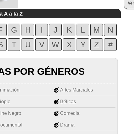
Ver
a A a la Z
F
G
H
I
J
K
L
M
N
S
T
U
V
W
X
Y
Z
#
AS POR GÉNEROS
nimación
Artes Marciales
iopic
Bélicas
ine Negro
Comedia
ocumental
Drama