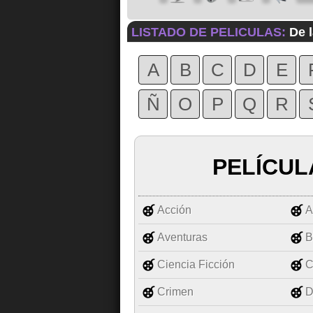
LISTADO DE PELICULAS:
De l
A
B
C
D
E
Ñ
O
P
Q
R
PELÍCUL
Acción
A
Aventuras
B
Ciencia Ficción
C
Crimen
D