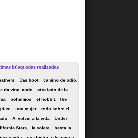
timas búsquedas realizadas
eathers
Das boot
camino de odio
,
,
,
he da vinci code
otro lado de la
,
ma
bohemios
el hobbit
the
,
,
,
gitive
una mujer
todo sobre el
,
,
ado
Al volver a la vida
Under
,
,
lifornia Stars
la colera
hasta la
,
,
tima piedra
una historia de amor y
,