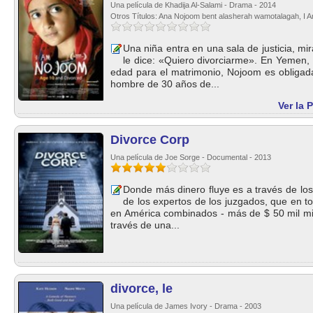
Una película de Khadija Al-Salami - Drama - 2014
Otros Títulos: Ana Nojoom bent alasherah wamotalagah, I
Una niña entra en una sala de justicia, mir
le dice: «Quiero divorciarme». En Yemen,
edad para el matrimonio, Nojoom es obligad
hombre de 30 años de...
Ver la 
Divorce Corp
Una película de Joe Sorge - Documental - 2013
Donde más dinero fluye es a través de los
de los expertos de los juzgados, que en t
en América combinados - más de $ 50 mil mil
través de una...
divorce, le
Una película de James Ivory - Drama - 2003