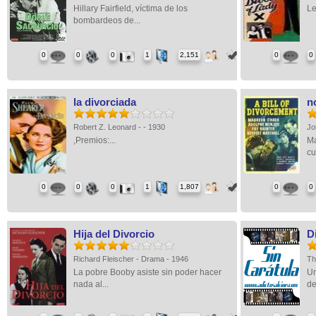
Hillary Fairfield, víctima de los
Le
bombardeos de...
0
0
0
1
2,151
0
0
la divorciada
n
Robert Z. Leonard - - 1930
Jo
,Premios:...
Ma
cu
0
0
0
1
1,807
0
0
Hija del Divorcio
D
Richard Fleischer - Drama - 1946
Th
La pobre Booby asiste sin poder hacer
Un
nada al...
de