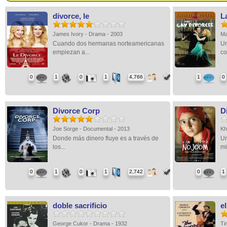
divorce, le
L
James Ivory - Drama - 2003
Ma
Cuando dos hermanas norteamericanas
Un
empiezan a...
co
0
1
0
1
4,766
1
0
Divorce Corp
D
Joe Sorge - Documental - 2013
Kh
Donde más dinero fluye es a través de
Un
los...
mi
0
1
0
1
2,742
0
1
doble sacrificio
el
George Cukor - Drama - 1932
Ti