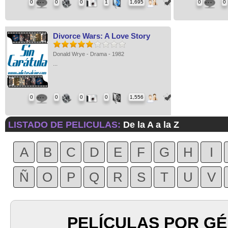
0
0
0
1
1,695
0
0
Divorce Wars: A Love Story
Donald Wrye - Drama - 1982
...
0
0
0
0
1,556
LISTADO DE PELICULAS:
De la A a la Z
A
B
C
D
E
F
G
H
I
Ñ
O
P
Q
R
S
T
U
V
PELÍCULAS POR G