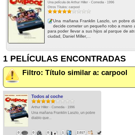
Una película de Arthur Hiller - Comedia - 1996
Otros Títulos: carpool
Una mañana Franklin Laszlo, un pobre dia
decide cometer un pequeño robo a mano a
para poder llevar a sus hijos al parque de at
ciudad, Daniel Miller,...
1 PELÍCULAS ENCONTRADAS
Filtro: Título similar a: carpool
Todos al coche
Arthur Hiller - Comedia - 1996
Una mañana Franklin Laszlo, un pobre
diablo que...
0
0
0
1
2,017