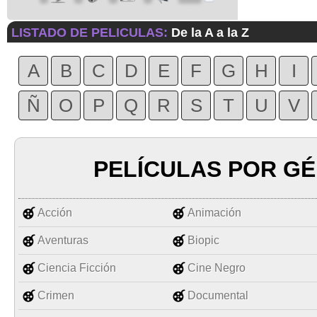
LISTADO DE PELICULAS:
De la A a la Z
A
B
C
D
E
F
G
H
I
Ñ
O
P
Q
R
S
T
U
V
PELÍCULAS POR G
Acción
Animación
Aventuras
Biopic
Ciencia Ficción
Cine Negro
Crimen
Documental