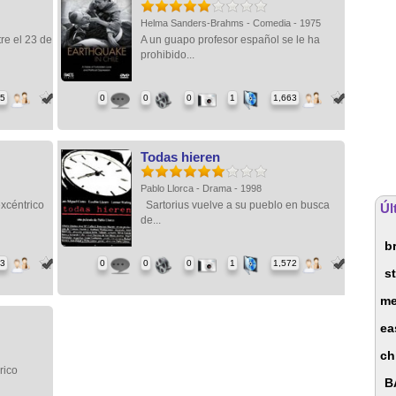
Helma Sanders-Brahms - Comedia - 1975
re el 23 de
A un guapo profesor español se le ha
prohibido...
65
0
0
0
1
1,663
Todas hieren
7
Pablo Llorca - Drama - 1998
excéntrico
Sartorius vuelve a su pueblo en busca
Úl
de...
b
93
0
0
0
1
1,572
st
me
ea
ch
rico
B