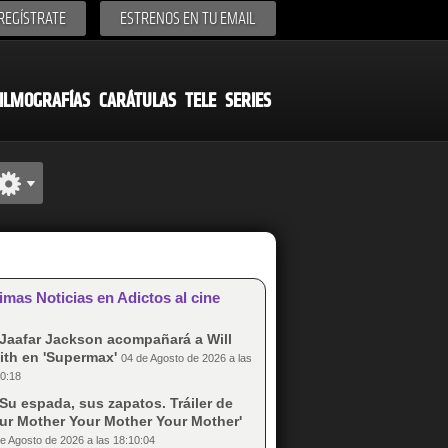
REGÍSTRATE
ESTRENOS EN TU EMAIL
ILMOGRAFÍAS
CARÁTULAS
TELE
SERIES
imas Noticias en Adictos al cine
Jaafar Jackson acompañará a Will
ith en 'Supermax'
04 de Agosto de 2026 a las
0:18
Su espada, sus zapatos. Tráiler de
our Mother Your Mother Your Mother'
e Agosto de 2026 a las 18:10:04