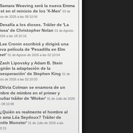
Samara Weaving será la nueva Emma
st en el reinicio de los 'X-Men'
03 de
to de 2026 a las 08:10:04
Desafía a los dioses. Tráiler de 'La
isea' de Christopher Nolan
01 de Agosto
026 a las 18:10:16
Lee Cronin escribirá y dirigirá una
va película de 'Pesadilla en Elm
eet'
01 de Agosto de 2026 a las 02:10:04
Zach Lipovsky y Adam B. Stein
igirán la adaptación de la
esesperación' de Stephen King
01 de
to de 2026 a las 02:10:03
Olivia Colman se enamora de un
mbre de mimbre en el primer y
uliar tráiler de 'Wicker'
31 de Julio de 2026
s 08:10:08
¿Quién es realmente el hombre al
e ama Léa Seydoux? Tráiler de
ntle Monster'
31 de Julio de 2026 a las
0:15