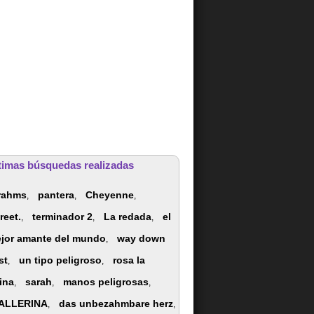
timas búsquedas realizadas
rahms
pantera
Cheyenne
,
,
,
reet.
terminador 2
La redada
el
,
,
,
jor amante del mundo
way down
,
st
un tipo peligroso
rosa la
,
,
ina
sarah
manos peligrosas
,
,
,
ALLERINA
das unbezahmbare herz
,
,