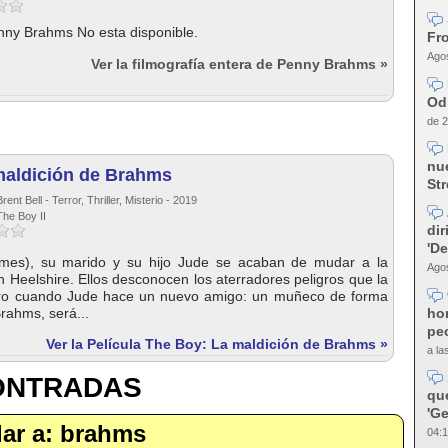
nny Brahms No esta disponible.
Fro
Agos
Ver la filmografía entera de Penny Brahms »
Od
de 2
nue
maldición de Brahms
Str
ent Bell - Terror, Thriller, Misterio - 2019
The Boy II
dir
'D
lmes), su marido y su hijo Jude se acaban de mudar a la
Agos
 Heelshire. Ellos desconocen los aterradores peligros que la
ro cuando Jude hace un nuevo amigo: un muñeco de forma
ho
ahms, será...
pec
Ver la Película The Boy: La maldición de Brahms »
a la
CONTRADAS
qu
'Ge
ilar a: brahms
04:1