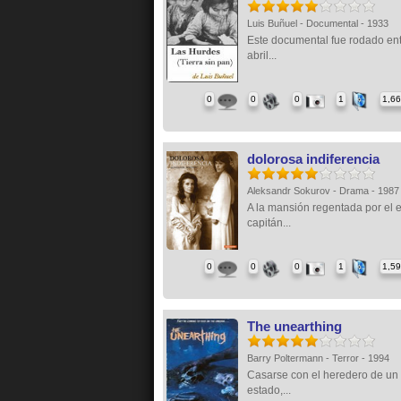
Luis Buñuel - Documental - 1933
Este documental fue rodado ent
abril...
0
0
0
1
1,6
dolorosa indiferencia
Aleksandr Sokurov - Drama - 198
A la mansión regentada por el 
capitán...
0
0
0
1
1,5
The unearthing
Barry Poltermann - Terror - 1994
Casarse con el heredero de un 
estado,...