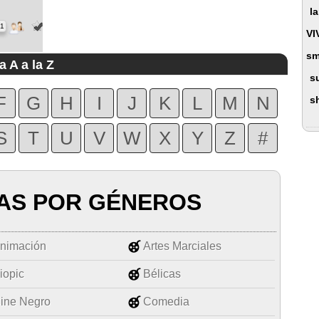
l
51
VI
sm
a A a la Z
s
F
G
H
I
J
K
L
M
N
s
S
T
U
V
W
X
Y
Z
#
AS POR GÉNEROS
nimación
Artes Marciales
iopic
Bélicas
ine Negro
Comedia