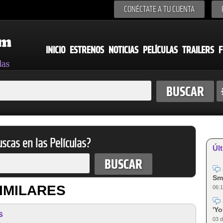
CONÉCTATE A TU CUENTA
INICIO
ESTRENOS
NOTICIAS
PELÍCULAS
TRAILERS
F
scas en las Películas?
Últ
Sm
IMILARES
06:1
'Y
s
03 d