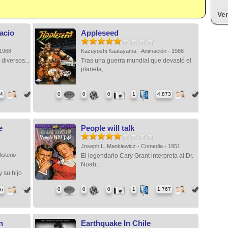
Ver
acio
Appleseed
- 1968
Kazuyoshi Kaatayama - Animación - 1988
diversos...
Tras una guerra mundial que devastó el
planeta,...
14
0
0
0
1
4,873
e
People will talk
Joseph L. Mankiewicz - Comedia - 1951
isterio -
El legendario Cary Grant interpreta al Dr.
Noah...
 su hijo
0
0
0
1
1,767
36
n
Earthquake In Chile