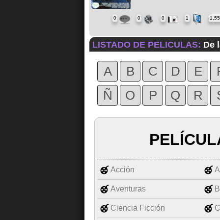
0
0
0
1
1,5
LISTADO DE PELICULAS:
De l
A
B
C
D
E
Ñ
O
P
Q
R
PELÍCUL
Acción
A
Aventuras
B
Ciencia Ficción
C