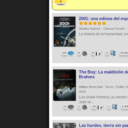
2001: una odisea del esp
Stanley Kubrick - Ciencia Ficción 
La historia de la humanidad, en 
16
0
0
2
23,9
The Boy: La maldición d
Brahms
William Brent Bell - Terror, Thriller, M
2019
Liza (Katie Holmes), su marido y
Jude se...
0
1
10
1
2,6
Las hurdes, tierra sin pa