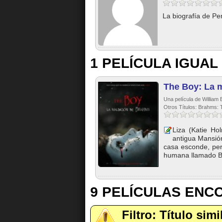
La biografía de Pe
1 PELÍCULA IGUAL
The Boy: La 
Una película de William Br
Otros Títulos: Brahms: 
Liza (Katie Ho
antigua Mansión
casa esconde, pe
humana llamado Br
9 PELÍCULAS EN
Filtro: Título sim