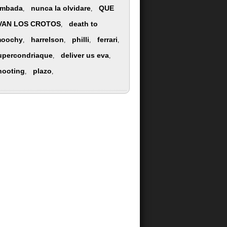
ambada
nunca la olvidare
QUE
,
,
VAN LOS CROTOS
death to
,
oochy
harrelson
philli
ferrari
,
,
,
,
upercondriaque
deliver us eva
,
,
hooting
plazo
,
,