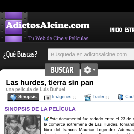
INICIO
EST
¿Qué Buscas?
Las hurdes, tierra sin pan
una película de Luis Buñuel
Sinopsis
Imágenes
Trailer
Cará
[0]
[0]
SINOPSIS DE LA PELÍCULA
Este documental fue rodado entre el 23 de 
la comarca extremeña de Las Hurdes, toman
libro del frances Maurice Legendre. Ademas