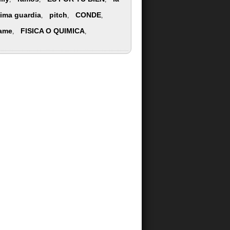
tima guardia
pitch
CONDE
,
,
,
lame
FISICA O QUIMICA
,
,