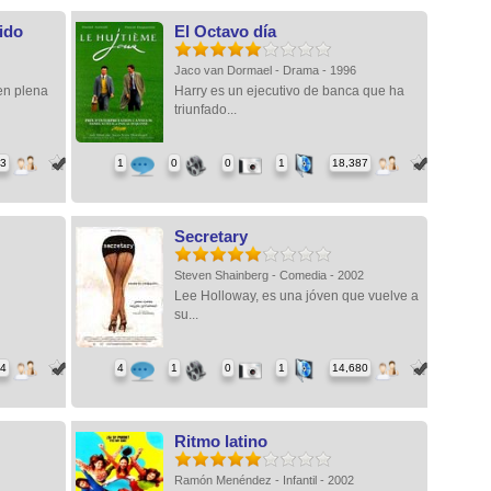
ido
El Octavo día
Jaco van Dormael - Drama - 1996
en plena
Harry es un ejecutivo de banca que ha
triunfado...
03
1
0
0
1
18,387
Secretary
Steven Shainberg - Comedia - 2002
Lee Holloway, es una jóven que vuelve a
su...
34
4
1
0
1
14,680
Ritmo latino
Ramón Menéndez - Infantil - 2002