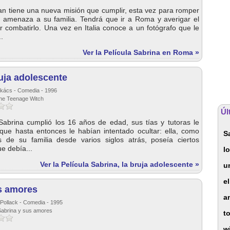
an tiene una nueva misión que cumplir, esta vez para romper
 amenaza a su familia. Tendrá que ir a Roma y averigar el
r combatirlo. Una vez en Italia conoce a un fotógrafo que le
.
Ver la Película Sabrina en Roma »
ruja adolescente
akács - Comedia - 1996
 the Teenage Witch
Úl
Sabrina cumplió los 16 años de edad, sus tías y tutoras le
 que hasta entonces le habían intentado ocultar: ella, como
S
 de su familia desde varios siglos atrás, poseía ciertos
e debía...
l
Ver la Película Sabrina, la bruja adolescente »
u
e
us amores
a
Pollack - Comedia - 1995
 Sabrina y sus amores
t
wi