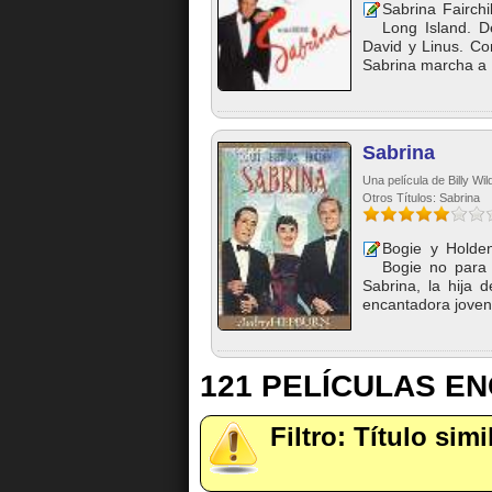
Sabrina Fairchi
Long Island. 
David y Linus. Co
Sabrina marcha a P
Sabrina
Una película de Billy Wi
Otros Títulos: Sabrina
Bogie y Holde
Bogie no para 
Sabrina, la hija 
encantadora jovenc
121 PELÍCULAS E
Filtro: Título simi