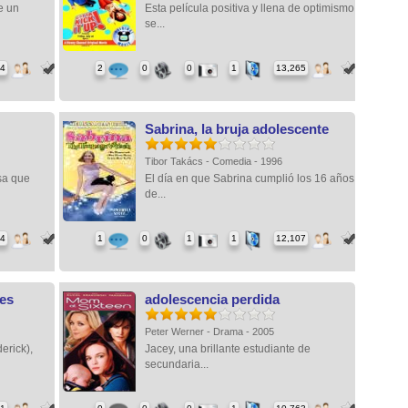
e un
Esta película positiva y llena de optimismo
se...
84
2
0
0
1
13,265
Sabrina, la bruja adolescente
6
Tibor Takács - Comedia - 1996
sa que
El día en que Sabrina cumplió los 16 años
de...
04
1
0
1
1
12,107
ces
adolescencia perdida
Peter Werner - Drama - 2005
erick),
Jacey, una brillante estudiante de
secundaria...