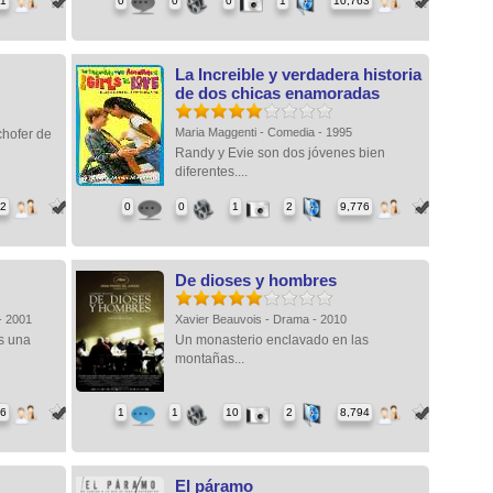
91
0
0
0
1
10,763
La Increible y verdadera historia
de dos chicas enamoradas
Maria Maggenti - Comedia - 1995
 chofer de
Randy y Evie son dos jóvenes bien
diferentes....
62
0
0
1
2
9,776
De dioses y hombres
- 2001
Xavier Beauvois - Drama - 2010
s una
Un monasterio enclavado en las
montañas...
46
1
1
10
2
8,794
El páramo