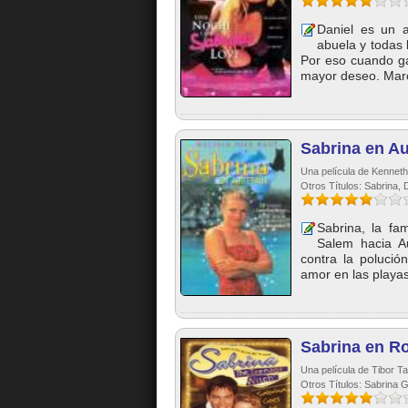
Daniel es un 
abuela y todas 
Por eso cuando ga
mayor deseo. Marc
Sabrina en Au
Una película de Kenneth
Otros Títulos: Sabrina,
Sabrina, la fa
Salem hacia Au
contra la polució
amor en las playas 
Sabrina en R
Una película de Tibor T
Otros Títulos: Sabrina