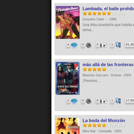
Lambada, el baile prohib
Greydon Clark - - 1990
Una tribu brasileña que habita 
selva...
4
0
0
1
61,3
más allá de las fronteras
Maurizio Zaccaro - Drama - 2004
,Premios:...
2
0
0
1
17,6
La boda del Monzón
Mira Nair - Comedia - 2001