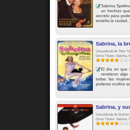
Sabrina Spellm
un hechizo que
secreto para pode
enseña la ciudad...
Sabrina, la b
Una película de Tibor T
Otros Títulos: Sabrina,
El día en que 
revelaron algo
todas las mujeres
poderes ocultos qu
Sabrina, y s
Una película de Sydney 
Otros Títulos: Sabrina,