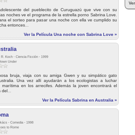
Ver
adolescente del pueblecito de Curuguazú que vive con su
las noches ve el programa de la estrella porno Sabrina Love.
na el sorteo para pasar una noche con ella ve cumplido su
ha entonces...
Ver la Película Una noche con Sabrina Love »
stralia
 R. Koch - Ciencia Ficción - 1999
 Down Under
mosa bruja, viaja con su amiga Gwen y su simpático gato
stralia. Una vez allí ayudarán a los ecologistas a luchar
n marítima en los arrecifes. Además la joven encontrará el
del...
Ver la Película Sabrina en Australia »
oma
akács - Comedia - 1998
 Goes to Rome