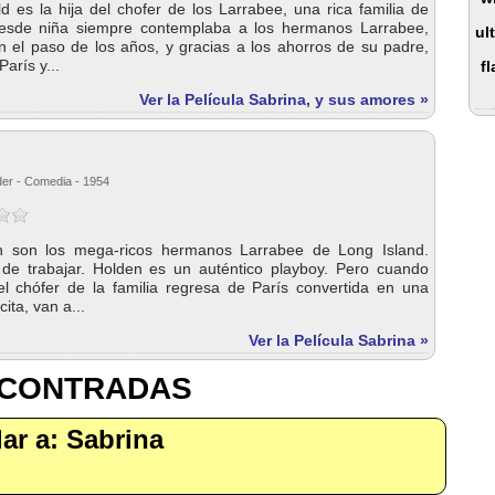
ld es la hija del chofer de los Larrabee, una rica familia de
Desde niña siempre contemplaba a los hermanos Larrabee,
ul
n el paso de los años, y gracias a los ahorros de su padre,
arís y...
f
Ver la Película Sabrina, y sus amores »
lder - Comedia - 1954
n son los mega-ricos hermanos Larrabee de Long Island.
de trabajar. Holden es un auténtico playboy. Pero cuando
del chófer de la familia regresa de París convertida en una
ita, van a...
Ver la Película Sabrina »
NCONTRADAS
lar a: Sabrina