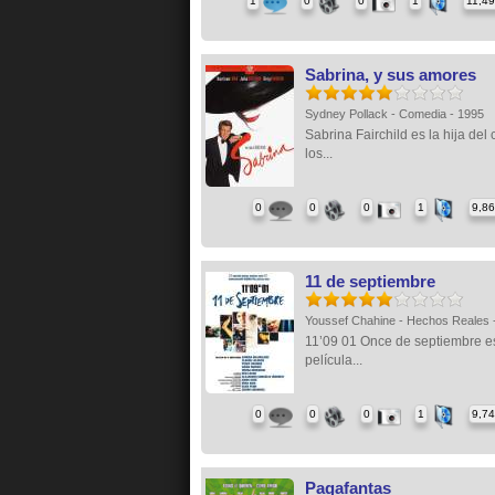
1
0
0
1
11,4
Sabrina, y sus amores
Sydney Pollack - Comedia - 1995
Sabrina Fairchild es la hija del
los...
0
0
0
1
9,8
11 de septiembre
Youssef Chahine - Hechos Reales 
11’09 01 Once de septiembre e
película...
0
0
0
1
9,7
Pagafantas