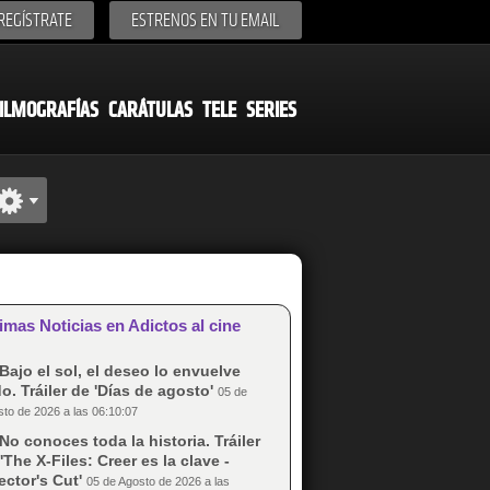
REGÍSTRATE
ESTRENOS EN TU EMAIL
ILMOGRAFÍAS
CARÁTULAS
TELE
SERIES
imas Noticias en Adictos al cine
Bajo el sol, el deseo lo envuelve
o. Tráiler de 'Días de agosto'
05 de
to de 2026 a las 06:10:07
No conoces toda la historia. Tráiler
'The X-Files: Creer es la clave -
ector's Cut'
05 de Agosto de 2026 a las