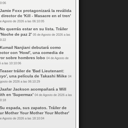
0:06
Jamie Foxx protagonizará la reválida
 director de 'Kill - Masacre en el tren'
e Agosto de 2026 a las 06:10:05
No querrás estar en su lista. Tráiler
'Noche de paz 2'
05 de Agosto de 2026 a las
0:22
Kumail Nanjiani debutará como
ector con 'Howl', una comedia de
rror sobre hombres lobo
04 de Agosto de
 a las 10:10:06
Teaser tráiler de 'Bad Lieutenant:
yo', una película de Takashi Miike
04
gosto de 2026 a las 06:10:29
Jaafar Jackson acompañará a Will
ith en 'Supermax'
04 de Agosto de 2026 a las
0:18
Su espada, sus zapatos. Tráiler de
our Mother Your Mother Your Mother'
e Agosto de 2026 a las 18:10:04