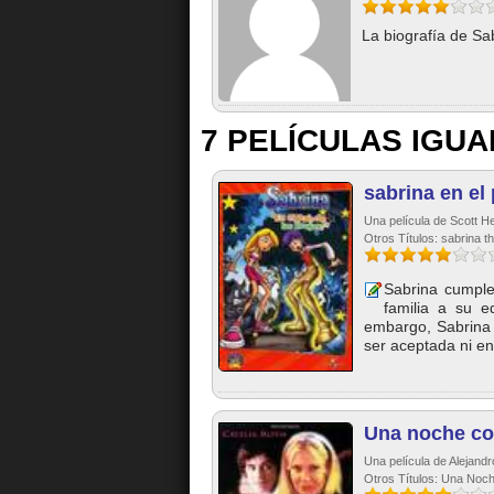
La biografía de Sa
7 PELÍCULAS IGUA
sabrina en el 
Una película de Scott H
Otros Títulos: sabrina t
Sabrina cumple
familia a su e
embargo, Sabrina 
ser aceptada ni en 
Una noche co
Una película de Alejandr
Otros Títulos: Una Noc