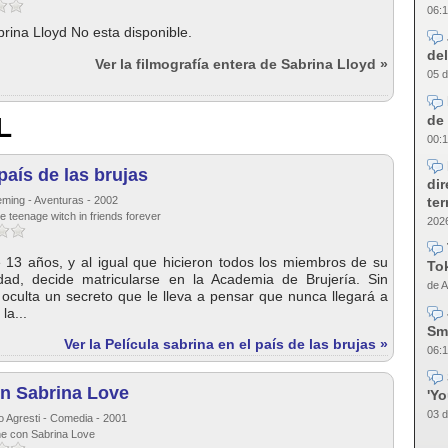
06:1
brina Lloyd No esta disponible.
del
Ver la filmografía entera de Sabrina Lloyd »
05 d
de 
L
00:1
país de las brujas
dir
te
eming - Aventuras - 2002
he teenage witch in friends forever
2026
 13 años, y al igual que hicieron todos los miembros de su
Tok
dad, decide matricularse en la Academia de Brujería. Sin
de A
oculta un secreto que le lleva a pensar que nunca llegará a
la...
Sm
Ver la Película sabrina en el país de las brujas »
06:1
n Sabrina Love
'Y
03 d
o Agresti - Comedia - 2001
he con Sabrina Love