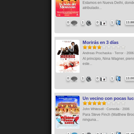
Estamos en Nueva Delhi, dond
atribulado...
0
1
0
1
13,8
Morirás en 3 días
Andreas Prochaska - Terror - 200
Al principio, Nina Wagner, pien
este...
0
1
0
1
13,0
Un vecino con pocas lu
John Whitesell - Comedia - 2006
Para Steve Finch (Matthew Brod
ninguna...