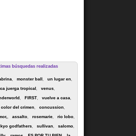
timas búsquedas realizadas
abrina
monster ball
un lugar en
,
,
,
oca juerga tropical
venus
,
,
nderworld
FIRST
vuelve a casa
,
,
,
l color del crimen
concussion
,
,
mor,
assalto
rosemarie
rio lobo
,
,
,
,
okyo godfathers
sullivan
salomo
,
,
,
lly
ramos
ES POR TU BIEN
la
,
,
,