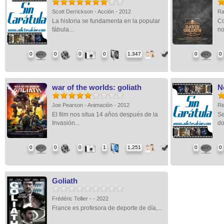
Scott Derrickson - Acción - 2012
Ra
La historia se fundamenta en la popular
Co
fábula...
no
0
0
0
0
1,347
0
0
war of the worlds: goliath
N
Joe Pearson - Animación - 2012
Ri
El film nos situa 14 años después de la
Se
Invasión...
do
0
0
0
1
1,251
0
0
Goliath
Frédéric Tellier - - 2022
France es profesora de deporte de día,...