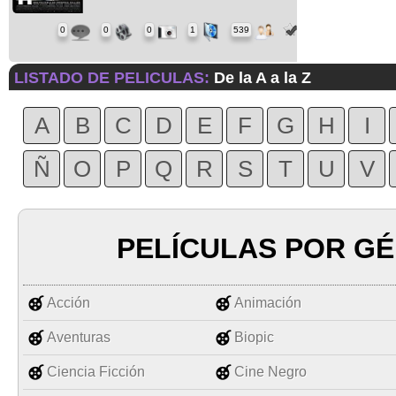
0
0
0
1
539
LISTADO DE PELICULAS:
De la A a la Z
A
B
C
D
E
F
G
H
I
Ñ
O
P
Q
R
S
T
U
V
PELÍCULAS POR G
Acción
Animación
Aventuras
Biopic
Ciencia Ficción
Cine Negro