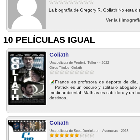
La biografía de Gregory R. Goliath No esta di
Ver la filmograf
10 PELÍCULAS IGUAL
Goliath
Una película de Frédéric Tellier - - 2022
Otros Títulos: Goliath
France es profesora de deporte de día, t
Patrick es un oscuro y solitario abogado 
medioambiental. Mathias es cabildero y un h
destinos...
Goliath
Una película de Scott Derrickson - Aventuras - 2013