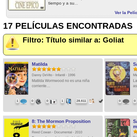
tiempo y a su...
Ver la Pelí
17 PELÍCULAS ENCONTRADAS
Filtro: Título similar a: Goliat
Matilda
S
Danny DeVito - Infantil - 1996
Mi
Matilda Wormwood no es una niña
La
corriente....
as
1
0
0
1
28,611
0
0
8: The Mormon Proposition
S
m
Reed Cowan - Documental - 2010