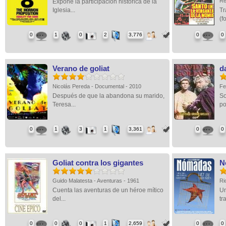
Re
Expone la participación histórica de la
Iglesia...
Tr
(f
0
1
0
2
3,776
0
0
Verano de goliat
d
Nicolás Pereda - Documental - 2010
Fe
Después de que la abandona su marido,
So
Teresa...
por
0
1
3
1
3,361
0
0
Goliat contra los gigantes
N
Guido Malatesta - Aventuras - 1961
Ri
Cuenta las aventuras de un héroe mítico
Un
del...
tr
0
0
0
1
2,659
0
0