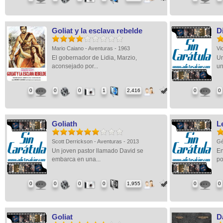
Goliat y la esclava rebelde
Di
Mario Caiano - Aventuras - 1963
Vi
El gobernador de Lidia, Marzio,
Un
aconsejado por...
un
0
0
0
1
2,416
0
0
Goliath
L
Scott Derrickson - Aventuras - 2013
Gé
Un joven pastor llamado David se
En
embarca en una...
po
0
0
0
0
1,955
0
0
Goliat
D