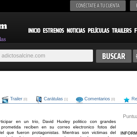
CONÉCTATE A TU CUENTA
INICIO
ESTRENOS
NOTICIAS
PELÍCULAS
TRAILERS
F
Trailer
Carátulas
Comentarios
Re
[0]
[1]
[0]
Puntua
icipar en un trio, David Huxley politico con grandes
 prometida reciben en su correo electronico fotos del
el que fueron protagonistas. Mientras son victimas del
INFORM