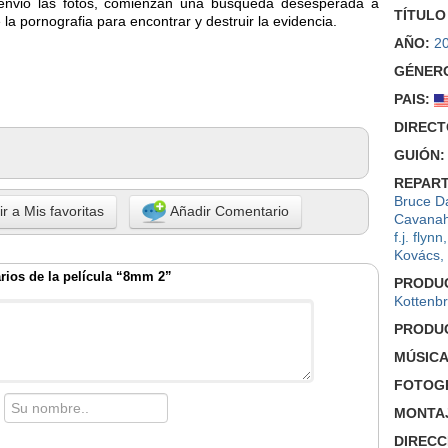
envio las fotos, comienzan una busqueda desesperada a
TÍTULO
la pornografia para encontrar y destruir la evidencia.
AÑO:
2
GÉNER
PAIS:
DIRECT
GUIÓN:
REPART
Bruce D
r a Mis favoritas
Añadir Comentario
Cavana
f.j. flynn
Kovács
,
ios de la película “8mm 2”
PRODU
Kottenb
PRODU
MÚSICA
FOTOGR
MONTA
DIRECC