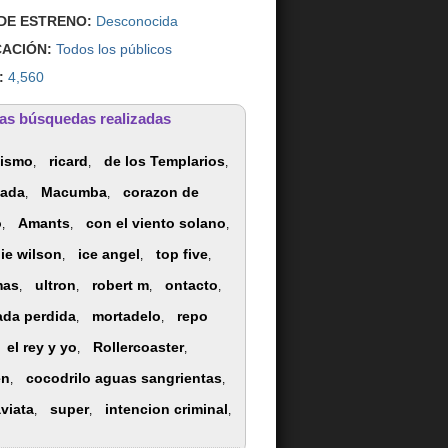
DE ESTRENO:
Desconocida
CACIÓN:
Todos los públicos
:
4,560
as búsquedas realizadas
ismo
ricard
de los Templarios
,
,
,
cada
Macumba
corazon de
,
,
o
Amants
con el viento solano
,
,
,
lie wilson
ice angel
top five
,
,
,
mas
ultron
robert m
ontacto
,
,
,
,
ada perdida
mortadelo
repo
,
,
el rey y yo
Rollercoaster
,
,
en
cocodrilo aguas sangrientas
,
,
aviata
super
intencion criminal
,
,
,