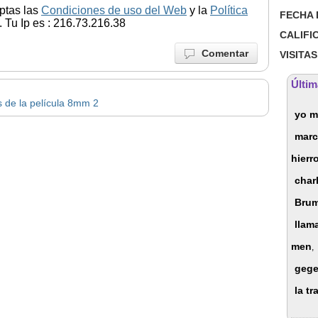
ptas las
Condiciones de uso del Web
y la
Política
FECHA 
 Tu Ip es : 216.73.216.38
CALIFI
Comentar
VISITAS
Últim
s de la película 8mm 2
yo m
mar
hierr
char
Bru
llam
men
,
geg
la tr