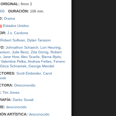
 ORIGINAL:
8mm 2
005
DURACIÓN:
106 min.
O:
Drama
Estados Unidos
OR:
J.s. Cardone
Robert Sullivan
,
Dylan Tarason
O:
Johnathon Schaech
,
Lori Heuring
,
avison
,
Julie Benz
,
Zita Görög
,
Robert
h
,
Jane How
,
Alex Scarlis
,
Barna Illyés
,
,
Valentine Pelka
,
Andrew Fettes
,
Ferenc
Géza Schramek
,
George Mendel
CTORES:
Scott Einbinder
,
Carol
rook
CTORA:
Desconocido
:
Tim Jones
AFÍA:
Darko Suvak
JE:
desconocido
IÓN ARTÍSTICA:
desconocido