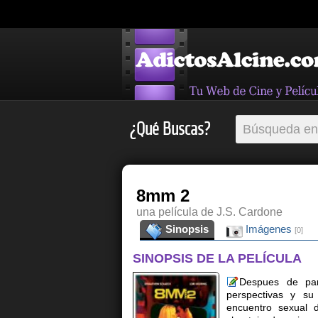
¿Qué Buscas?
8mm 2
una película de J.S. Cardone
Sinopsis
Imágenes
[0]
SINOPSIS DE LA PELÍCULA
Despues de part
perspectivas y su
encuentro sexual d