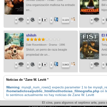
Una organización mafiosa ha entrado
Bill
en...
hijos
0
0
0
1
3,123
0
0
shiloh
El 
Dale Rosenbloom - Drama - 1996
Tony
Shiloh, un perro de raza beagle
Amb
propiedad de un...
terc
0
0
0
1
3,943
0
0
Noticias de “Zane W. Levitt ”
Warning
: mysqli_num_rows() expects parameter 1 to be mysqli_res
/home/adictosa/public_html/incl/noticias_filmografia.php
on l
lo sentimos actualmente no hay noticias de Zane W. Levitt
El cine, para algunos el septimo arte, para o