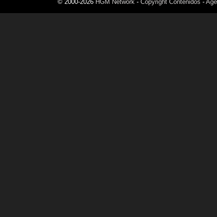
© 2000-2026
HGM Network
-
Copyright Contenidos
-
Age