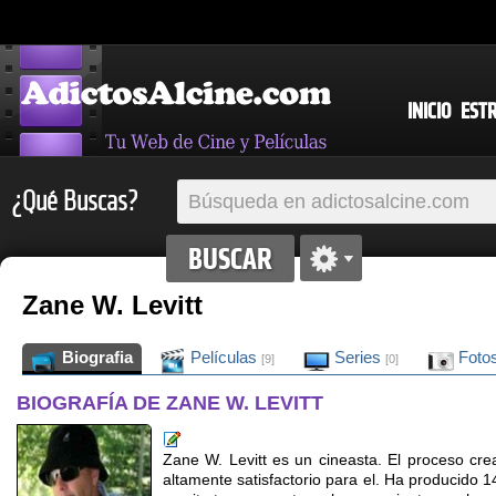
INICIO
EST
¿Qué Buscas?
Zane W. Levitt
Biografia
Películas
Series
Foto
[9]
[0]
BIOGRAFÍA DE ZANE W. LEVITT
Zane W. Levitt es un cineasta. El proceso cre
altamente satisfactorio para el. Ha producido 