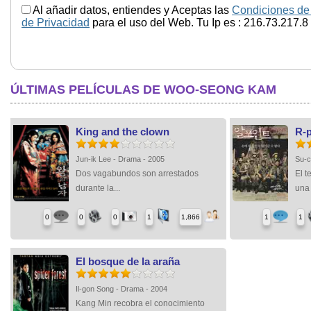
Al añadir datos, entiendes y Aceptas las
Condiciones de
de Privacidad
para el uso del Web. Tu Ip es : 216.73.217.8
ÚLTIMAS PELÍCULAS DE WOO-SEONG KAM
King and the clown
R-p
Jun-ik Lee - Drama - 2005
Su-c
Dos vagabundos son arrestados
El t
durante la...
una 
0
0
0
1
1,866
1
1
El bosque de la araña
Il-gon Song - Drama - 2004
Kang Min recobra el conocimiento