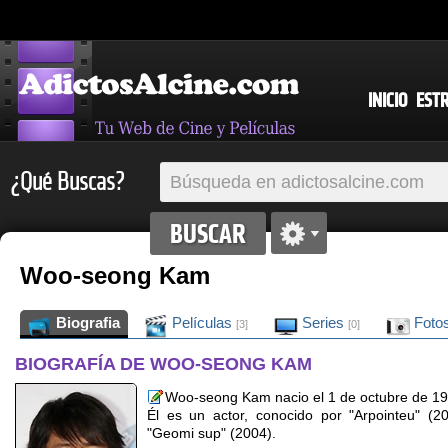
INICIO
EST
¿Qué Buscas?
Woo-seong Kam
Biografia
Películas
Series
Foto
[3]
[0]
BIOGRAFÍA DE WOO-SEONG KAM
Woo-seong Kam nacio el 1 de octubre de 19
Él es un actor, conocido por "Arpointeu" (2
"Geomi sup" (2004).