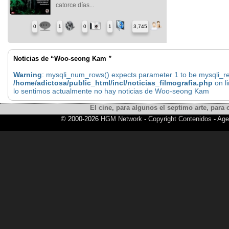
catorce días...
0
1
0
1
3,745
Noticias de “Woo-seong Kam ”
Warning
: mysqli_num_rows() expects parameter 1 to be mysqli_res
/home/adictosa/public_html/incl/noticias_filmografia.php
on l
lo sentimos actualmente no hay noticias de Woo-seong Kam
El cine, para algunos el septimo arte, para o
© 2000-2026
HGM Network
-
Copyright Contenidos
-
Age